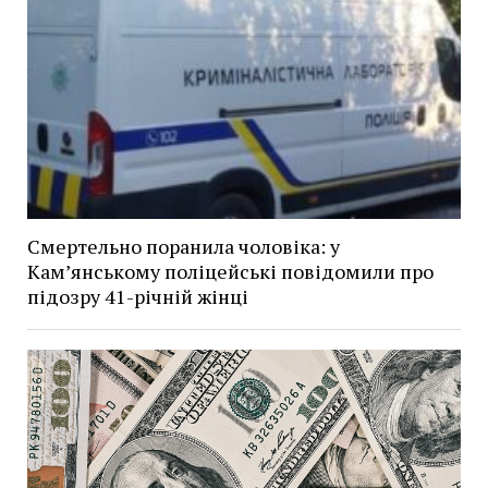
Смертельно поранила чоловіка: у
Кам’янському поліцейські повідомили про
підозру 41-річній жінці