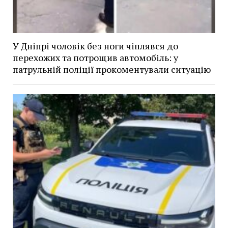
У Дніпрі чоловік без ноги чіплявся до
перехожих та потрощив автомобіль: у
патрульній поліції прокоментували ситуацію