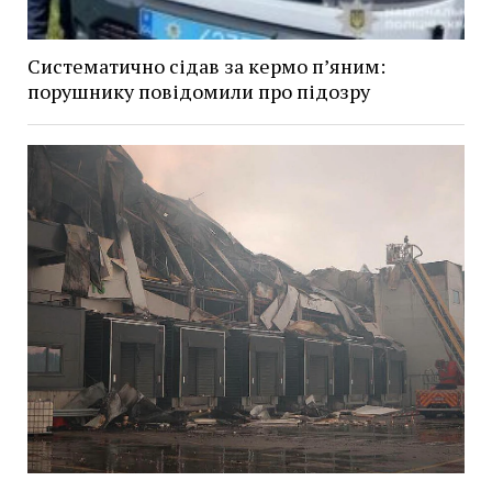
Систематично сідав за кермо п’яним:
порушнику повідомили про підозру