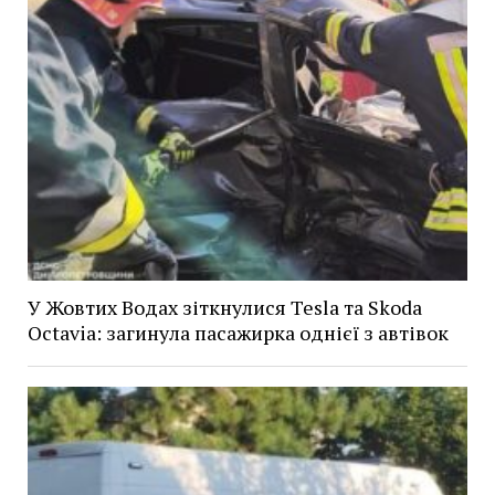
У Жовтих Водах зіткнулися Tesla та Skoda
Octavia: загинула пасажирка однієї з автівок