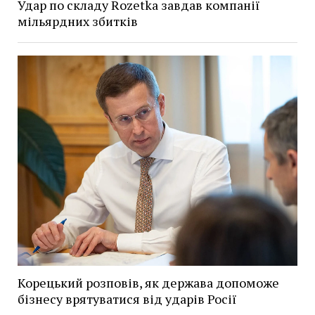
Удар по складу Rozetka завдав компанії
мільярдних збитків
Корецький розповів, як держава допоможе
бізнесу врятуватися від ударів Росії