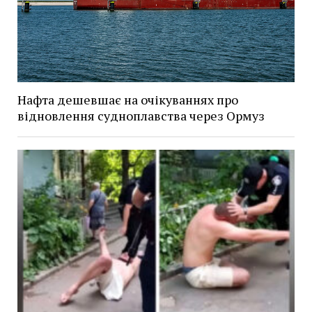
Нафта дешевшає на очікуваннях про
відновлення судноплавства через Ормуз