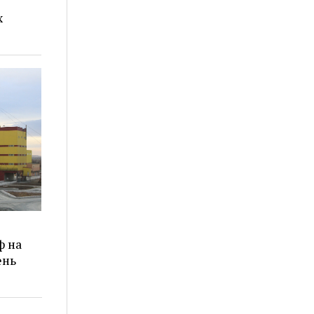
х
ф на
ень