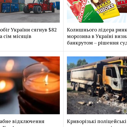
обіг України сягнув $82
Колишнього лідера рин
а сім місяців
морозива в Україні визн
банкрутом – рішення су
абне відключення
Криворізькі поліцейські