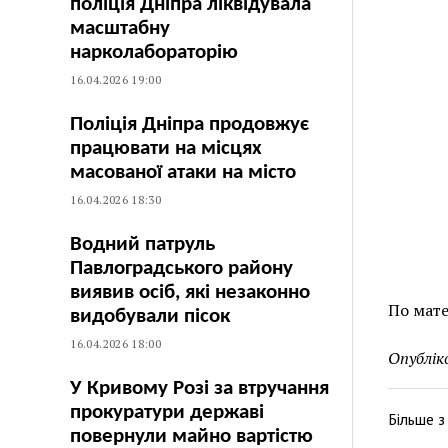
поліція Дніпра ліквідувала
масштабну
нарколабораторію
16.04.2026 19:00
Поліція Дніпра продовжує
працювати на місцях
масованої атаки на місто
16.04.2026 18:30
Водний патруль
Павлоградського району
виявив осіб, які незаконно
По мат
видобували пісок
16.04.2026 18:00
Опублік
У Кривому Розі за втручання
прокуратури державі
Більше 
повернули майно вартістю