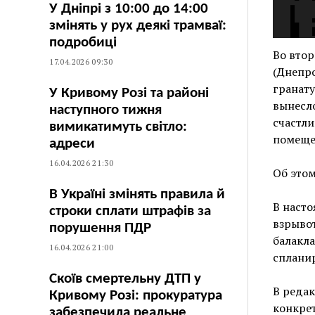
У Дніпрі з 10:00 до 14:00
змінять у рух деякі трамваї:
подробиці
Во втор
17.04.2026 09:30
(Днепро
гранату
У Кривому Розі та районі
вынесло
наступного тижня
счастли
вимикатимуть світло:
помеще
адреси
16.04.2026 21:30
Об этом
В Україні змінять правила й
В насто
строки сплати штрафів за
взрывот
порушення ПДР
балакла
16.04.2026 21:00
сплани
Скоїв смертельну ДТП у
В реда
Кривому Розі: прокуратура
конкрет
забезпечила реальне