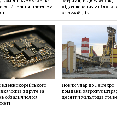
 у Кам’янському: де не
затримали двох жінок,
вітла 7 серпня протягом
підозрюваних у підпала
ин
автомобілів
південнокорейського
Новий удар по Ferrexpo:
ика чипів вдруге за
компанії загрожує штра
ь обвалилися на
десятки мільярдів грив
кеті