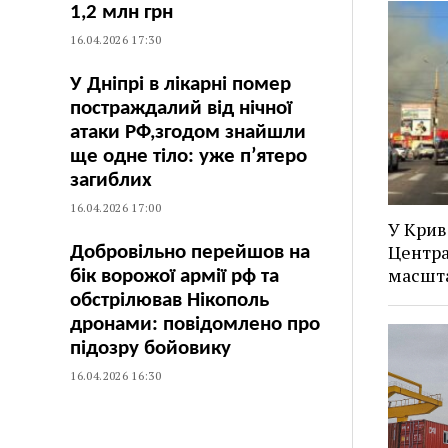
1,2 млн грн
16.04.2026 17:30
У Дніпрі в лікарні помер
постраждалий від нічної
атаки РФ,згодом знайшли
ще одне тіло: уже п’ятеро
загиблих
16.04.2026 17:00
У Крив
Центра
Добровільно перейшов на
масшта
бік ворожої армії рф та
обстрілював Нікополь
дронами: повідомлено про
підозру бойовику
16.04.2026 16:30