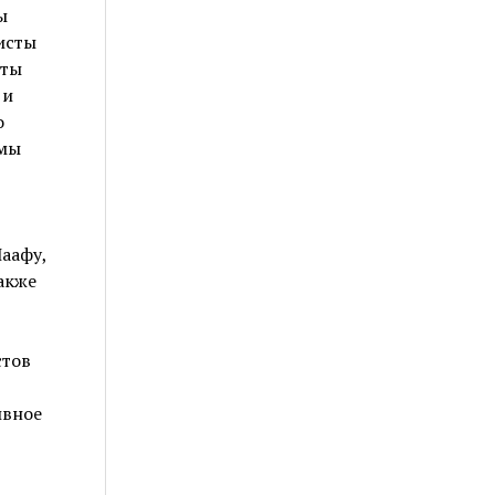
ы
исты
еты
 и
о
амы
аафу,
акже
стов
ивное