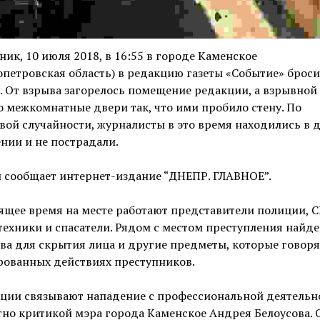
ник, 10 июля 2018, в 16:55 в городе Каменское
петровская область) в редакцию газеты «Событие» брос
. От взрыва загорелось помещение редакции, а взрывной
 межкомнатные двери так, что ими пробило стену. По
вой случайности, журналисты в это время находились в 
нии и не пострадали.
 сообщает интернет-издание “ДНЕПР. ГЛАВНОЕ”.
ящее время на месте работают представители полиции, С
ехники и спасатели. Рядом с местом преступления найде
ва для скрытия лица и другие предметы, которые говоря
рованных действиях преступников.
кции связывают нападение с профессиональной деятельн
но критикой мэра города Каменское Андрея Белоусова. 