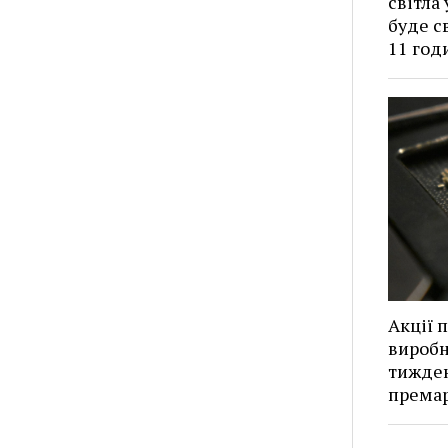
світла
буде с
11 год
Акції 
виробн
тижден
премар