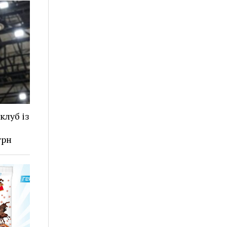
клуб із
грн