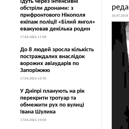
Їдуть через інтенсивні
реда
обстріли дронами: з
прифронтового Нікополя
10.07.2018
екіпаж поліції «Білий янгол»
евакуював декілька родин
17.04.2026 11:00
До 8 людей зросла кількість
постраждалих внаслідок
ворожих авіаударів по
Запоріжжю
17.04.2026 10:30
У Дніпрі планують на рік
перекрити тротуар та
обмежити рух по вулиці
Івана Шулика
17.04.2026 10:00