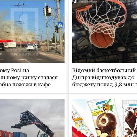
ому Розі на
Відомий баскетбольний 
льному ринку сталася
Дніпра відшкодував до
бна пожежа в кафе
бюджету понад 9,8 млн 