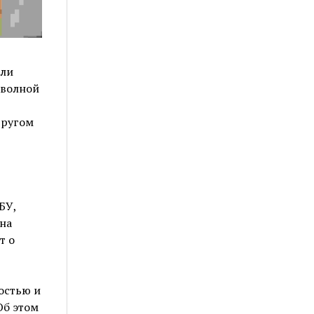
или
 волной
другом
БУ,
на
т о
остью и
Об этом