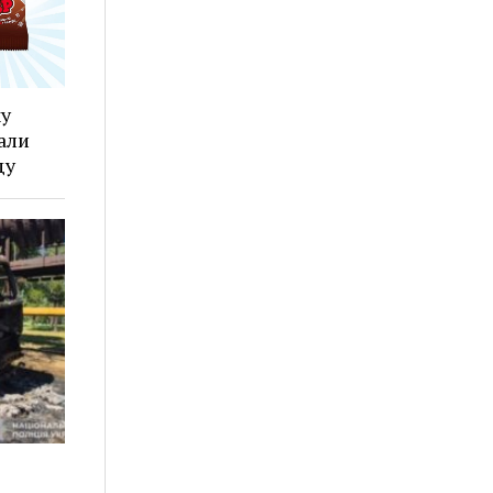
ку
али
ду