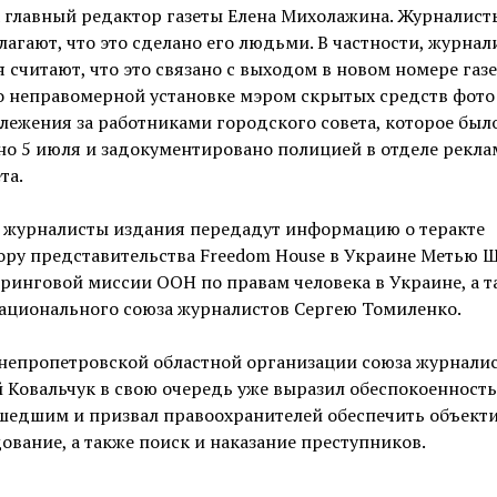
 главный редактор газеты Елена Михолажина. Журналист
агают, что это сделано его людьми. В частности, журнал
 считают, что это связано с выходом в новом номере газ
о неправомерной установке мэром скрытых средств фото
лежения за работниками городского совета, которое был
но 5 июля и задокументировано полицией в отделе рекл
та.
у журналисты издания передадут информацию о теракте
ру представительства Freedom House в Украине Метью Ш
инговой миссии ООН по правам человека в Украине, а т
Национального союза журналистов Сергею Томиленко.
Днепропетровской областной организации союза журнали
 Ковальчук в свою очередь уже выразил обеспокоенность
шедшим и призвал правоохранителей обеспечить объект
ование, а также поиск и наказание преступников.