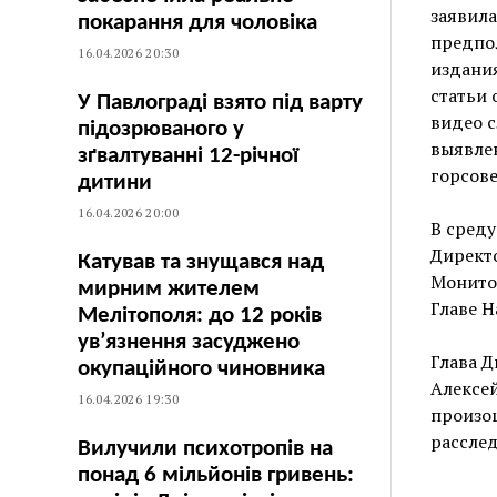
заявила
покарання для чоловіка
предпол
16.04.2026 20:30
издания
статьи 
У Павлограді взято під варту
видео с
підозрюваного у
выявле
зґвалтуванні 12-річної
горсове
дитини
16.04.2026 20:00
В сред
Директо
Катував та знущався над
Монитор
мирним жителем
Главе 
Мелітополя: до 12 років
ув’язнення засуджено
Глава 
окупаційного чиновника
Алексей
16.04.2026 19:30
произо
расслед
Вилучили психотропів на
понад 6 мільйонів гривень: