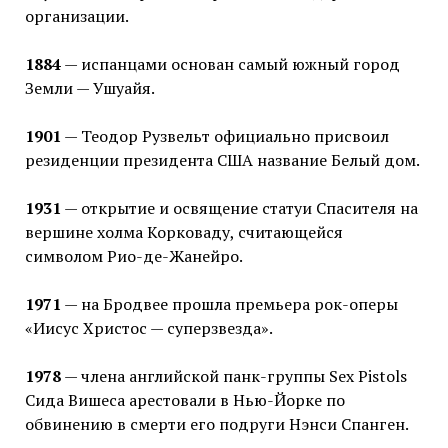
организации.
1884
— испанцами основан самый южный город
Земли — Ушуайя.
1901
— Теодор Рузвельт официально присвоил
резиденции президента США название Белый дом.
1931
— открытие и освящение статуи Спасителя на
вершине холма Корковаду, считающейся
символом Рио-де-Жанейро.
1971
— на Бродвее прошла премьера рок-оперы
«Иисус Христос — суперзвезда».
1978
— члена английской панк-группы Sex Pistols
Сида Вишеса арестовали в Нью-Йорке по
обвинению в смерти его подруги Нэнси Спанген.