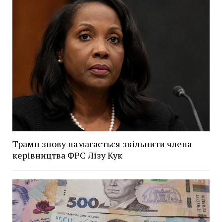
Трамп знову намагається звільнити члена
керівництва ФРС Лізу Кук