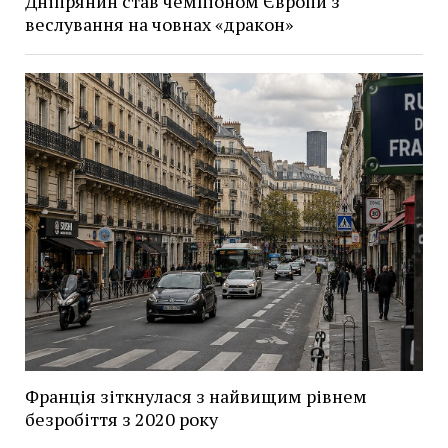
Дніпрянин став чемпіоном Європи з
веслування на човнах «дракон»
Франція зіткнулася з найвищим рівнем
безробіття з 2020 року