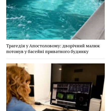
Трагедія у Апостоловому: дворічний малюк
потонув у басейні приватного будинку