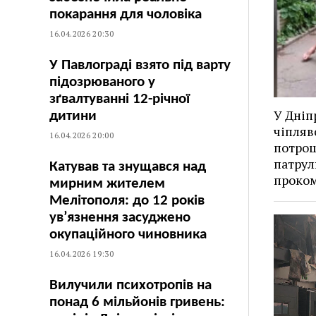
покарання для чоловіка
16.04.2026 20:30
У Павлограді взято під варту
підозрюваного у
зґвалтуванні 12-річної
У Дніп
дитини
чіпляв
16.04.2026 20:00
потрощ
патрул
Катував та знущався над
проком
мирним жителем
Мелітополя: до 12 років
ув’язнення засуджено
окупаційного чиновника
16.04.2026 19:30
Вилучили психотропів на
понад 6 мільйонів гривень: