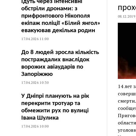
Їдуть через інтенсивні
прох
обстріли дронами: з
прифронтового Нікополя
08.12.2019
екіпаж поліції «Білий янгол»
евакуював декілька родин
17.04.2026 11:00
До 8 людей зросла кількість
постраждалих внаслідок
ворожих авіаударів по
Запоріжжю
17.04.2026 10:30
14 лет 
соверши
У Дніпрі планують на рік
смерти
перекрити тротуар та
сообще
обмежити рух по вулиці
Пригов
Івана Шулика
област
17.04.2026 10:00
уголовн