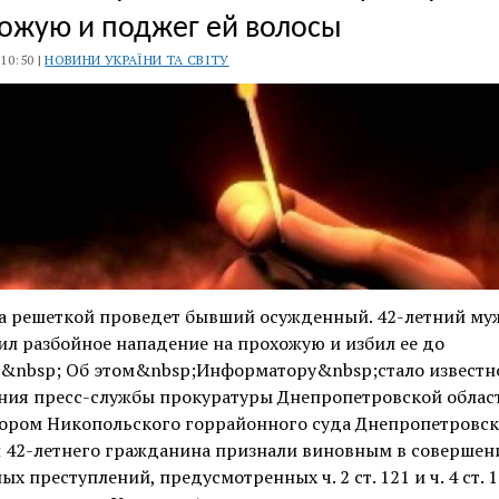
ожую и поджег ей волосы
 10:50 |
НОВИНИ УКРАЇНИ ТА СВІТУ
за решеткой проведет бывший осужденный. 42-летний му
л разбойное нападение на прохожую и избил ее до
.&nbsp; Об этом&nbsp;Информатору&nbsp;стало известн
ния пресс-службы прокуратуры Днепропетровской област
ором Никопольского горрайонного суда Днепропетровс
и 42-летнего гражданина признали виновным в совершен
ых преступлений, предусмотренных ч. 2 ст. 121 и ч. 4 ст. 