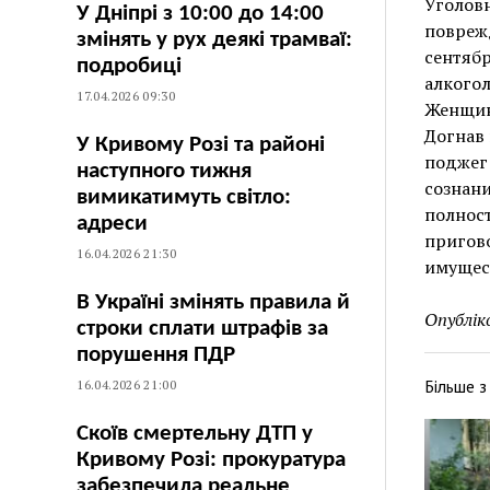
Уголов
У Дніпрі з 10:00 до 14:00
поврежд
змінять у рух деякі трамваї:
сентябр
подробиці
алкогол
17.04.2026 09:30
Женщина
Догнав 
У Кривому Розі та районі
поджег 
наступного тижня
сознани
вимикатимуть світло:
полност
адреси
пригов
16.04.2026 21:30
имущест
В Україні змінять правила й
Опублік
строки сплати штрафів за
порушення ПДР
Більше 
16.04.2026 21:00
Скоїв смертельну ДТП у
Кривому Розі: прокуратура
забезпечила реальне