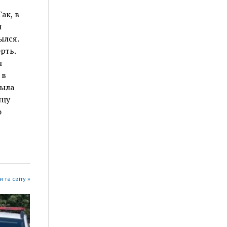
ак, в
и
ылся.
рть.
н
 в
была
йцу
о
 та світу »