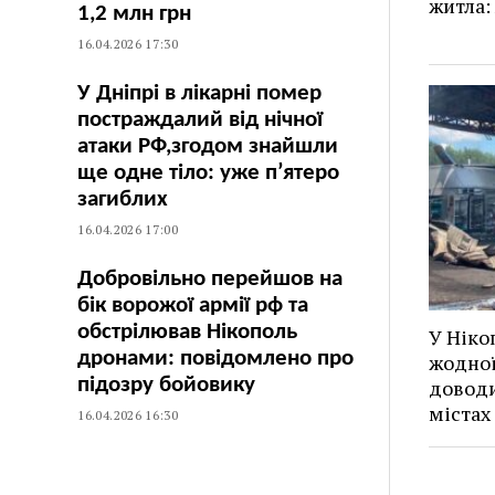
житла:
1,2 млн грн
16.04.2026 17:30
У Дніпрі в лікарні помер
постраждалий від нічної
атаки РФ,згодом знайшли
ще одне тіло: уже п’ятеро
загиблих
16.04.2026 17:00
Добровільно перейшов на
бік ворожої армії рф та
обстрілював Нікополь
У Ніко
дронами: повідомлено про
жодної
підозру бойовику
доводи
містах
16.04.2026 16:30