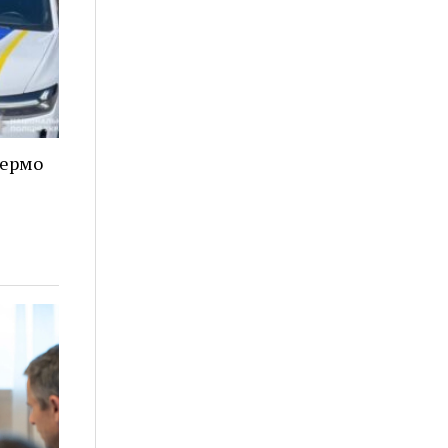
кермо