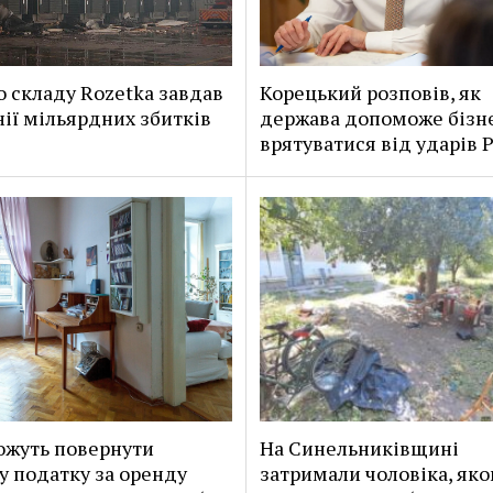
о складу Rozetka завдав
Корецький розповів, як
ії мільярдних збитків
держава допоможе бізн
врятуватися від ударів Р
жуть повернути
На Синельниківщині
у податку за оренду
затримали чоловіка, яко