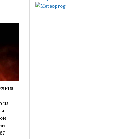
жчина
о из
и.
кой
ии
187