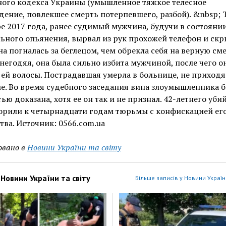
ного кодекса Украины (умышленное тяжкое телесное
ение, повлекшее смерть потерпевшего, разбой). &nbsp; Т
е 2017 года, ранее судимый мужчина, будучи в состояни
ьного опьянения, вырвал из рук прохожей телефон и скр
 погналась за беглецом, чем обрекла себя на верную сме
негодяя, она была сильно избита мужчиной, после чего о
ей волосы. Пострадавшая умерла в больнице, не приходя
е. Во время судебного заседания вина злоумышленника 
ью доказана, хотя ее он так и не признал. 42-летнего уби
орили к четырнадцати годам тюрьмы с конфискацией ег
ва. Источник: 0566.com.ua
овано в
Новини України та світу
з
Новини України та світу
Більше записів у Новини України