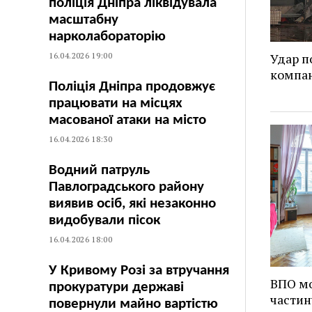
поліція Дніпра ліквідувала
масштабну
нарколабораторію
16.04.2026 19:00
Удар п
компан
Поліція Дніпра продовжує
працювати на місцях
масованої атаки на місто
16.04.2026 18:30
Водний патруль
Павлоградського району
виявив осіб, які незаконно
видобували пісок
16.04.2026 18:00
У Кривому Розі за втручання
ВПО мо
прокуратури державі
частин
повернули майно вартістю