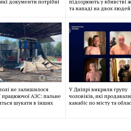
 які документи потрібні
підозрюють у вбивстві 
та нападі на двох людей
полі не залишилося
У Дніпрі викрили групу
 працюючої АЗС: пальне
чоловіків, які продавали
ться шукати в інших
канабіс по місту та обла