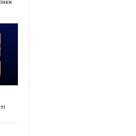
жінки
сті