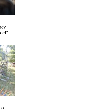
есу
осії
го