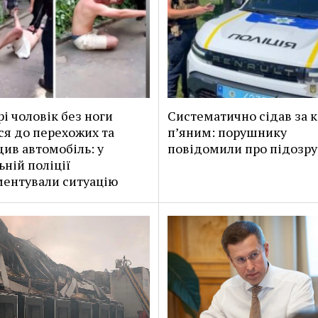
рі чоловік без ноги
Систематично сідав за 
ся до перехожих та
п’яним: порушнику
ив автомобіль: у
повідомили про підозру
ьній поліції
ентували ситуацію