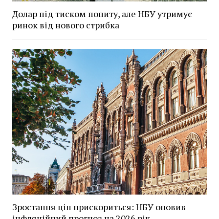
Долар під тиском попиту, але НБУ утримує
ринок від нового стрибка
Зростання цін прискориться: НБУ оновив
інфляційний прогноз на 2026 рік