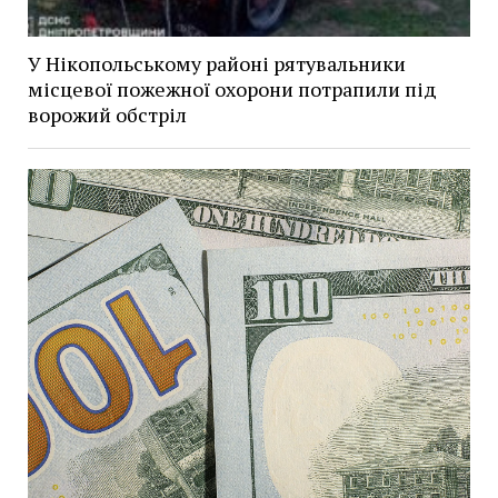
У Нікопольському районі рятувальники
місцевої пожежної охорони потрапили під
ворожий обстріл