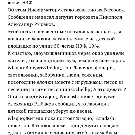
летия НЗФ.
Об этом Информатору стало известно из Facebook.
Сообщение написал депутат горсовета Никополя
Александр Рыбаков.
Этой ночью неизвестные пытались выкопать две
кованные лавочки, установленные на детской
площадке по улице 50-летия НЗФ, 19/4.
К счастью, злоумышленников через окно увидели
жители дома и подняли шум, чем испугали воров.
&laquo;Воруют&hellip;, сэр. Лавочки, фонари ,
светильники, заборчики, люки, саженцы,
новогодние елочки вместе с игрушками, песок из
песочниц и сами песочницы&hellip; А что делать ?
Они же люди&raquo;, &mdash; пишет депутат.
Александр Рыбаков сообщил, что лавочки с
детской площадки уберут до весны.
&laquo;Жители пока постоят&raquo;, &mdash;
пишет он. В теплое время года депутат обещает
сделать бетонное основание, чтобы скамейкам