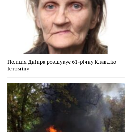
Поліція Дніпра розшукує 61-річну Клавдію
Істоміну