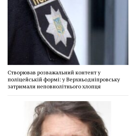
Створював розважальний контент у
поліцейській формі: у Верхньодніпровську
затримали неповнолітнього хлопця