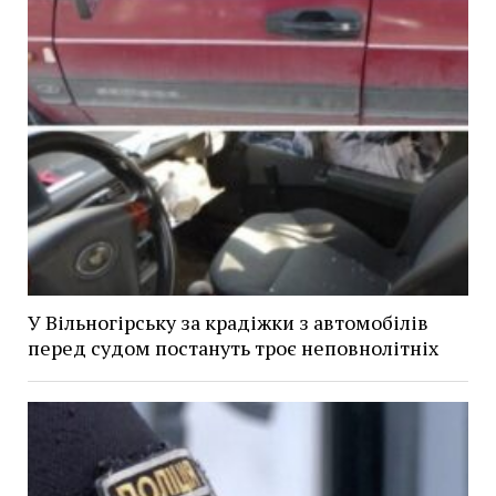
У Вільногірську за крадіжки з автомобілів
перед судом постануть троє неповнолітніх