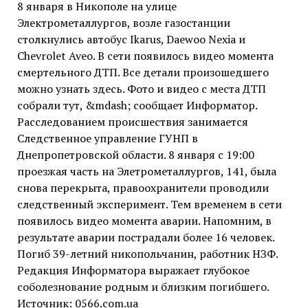
8 января в Никополе на улице
Электрометаллургов, возле газостанции
столкнулись автобус Ikarus, Daewoo Nexia и
Chevrolet Aveo. В сети появилось видео момента
смертельного ДТП. Все детали произошедшего
можно узнать здесь. Фото и видео с места ДТП
собрали тут, &mdash; сообщает Информатор.
Расследованием происшествия занимается
Следственное управление ГУНП в
Днепропетровской области. 8 января с 19:00
проезжая часть на Элетрометаллургов, 141, была
снова перекрыта, правоохранители проводили
следственный эксперимент. Тем временем в сети
появилось видео момента аварии. Напомним, в
результате аварии пострадали более 16 человек.
Погиб 39-летний никопольчанин, работник НЗФ.
Редакция Информатора выражает глубокое
соболезнование родным и близким погибшего.
Источник: 0566.com.ua