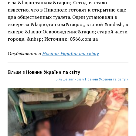
и за &laquo;танком&raquo;. Сегодня стало
известно, что в Никополе готовят к открытию еще
два общественных туалета. Один установили в
сквере за &laquo;танком&raquo;, второй &mdash; в
сквере &laquo;Освобождение&raquo; старой части
города. &nbsp; Источник: 0566.com.ua
Опубліковано в
Новини України та світу
Більше з
Новини України та світу
Більше записів у Новини України та світу »