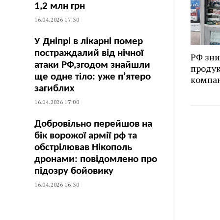
1,2 млн грн
16.04.2026 17:30
У Дніпрі в лікарні помер
постраждалий від нічної
РФ зни
атаки РФ,згодом знайшли
продук
ще одне тіло: уже п’ятеро
компан
загиблих
16.04.2026 17:00
Добровільно перейшов на
бік ворожої армії рф та
обстрілював Нікополь
дронами: повідомлено про
підозру бойовику
16.04.2026 16:30