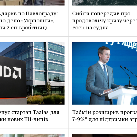
вдарив по Павлограду:
Сибіга попередив про
о депо «Укрпошти»,
продовольчу кризу чере
ли 2 співробітниці
Росії на судна
пує стартап Taalas для
Кабмін розширив програ
ки нових ШІ-чипів
7-9%” для підтримки агр