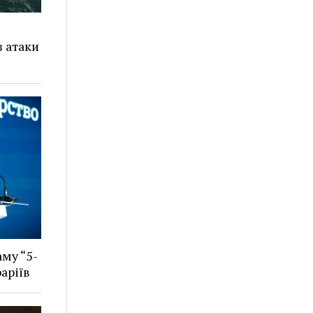
з атаки
му “5-
аріїв