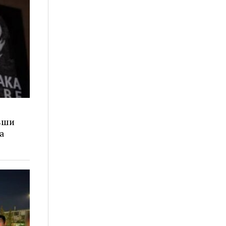
ивши
а