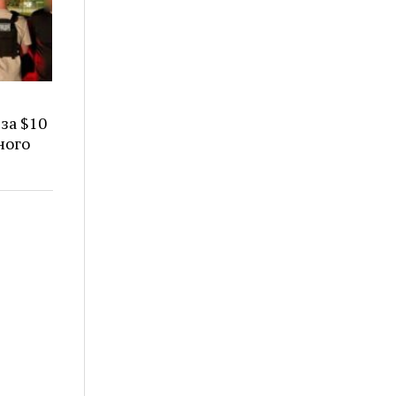
за $10
ного