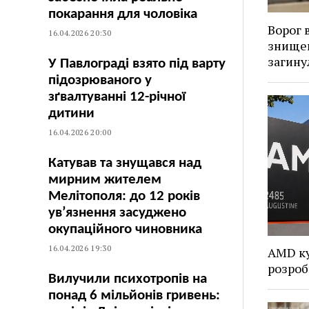
покарання для чоловіка
Ворог 
16.04.2026 20:30
знищен
загину
У Павлограді взято під варту
підозрюваного у
зґвалтуванні 12-річної
дитини
16.04.2026 20:00
Катував та знущався над
мирним жителем
Мелітополя: до 12 років
ув’язнення засуджено
окупаційного чиновника
16.04.2026 19:30
AMD ку
розроб
Вилучили психотропів на
понад 6 мільйонів гривень: