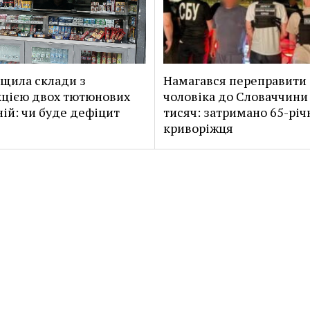
щила склади з
Намагався переправити
цією двох тютюнових
чоловіка до Словаччини 
ій: чи буде дефіцит
тисяч: затримано 65-річ
криворіжця