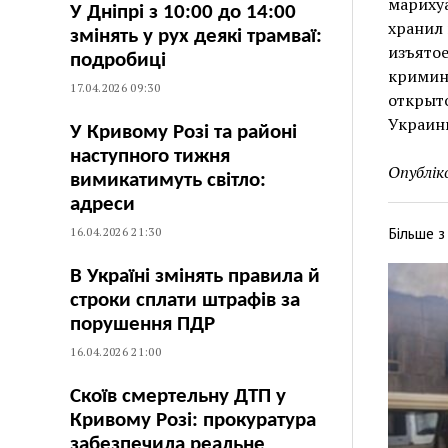
марихуа
У Дніпрі з 10:00 до 14:00
хранил 
змінять у рух деякі трамваї:
изъятое
подробиці
кримина
17.04.2026 09:30
открыто
Украины
У Кривому Розі та районі
наступного тижня
Опублік
вимикатимуть світло:
адреси
Більше 
16.04.2026 21:30
В Україні змінять правила й
строки сплати штрафів за
порушення ПДР
16.04.2026 21:00
Скоїв смертельну ДТП у
Кривому Розі: прокуратура
забезпечила реальне