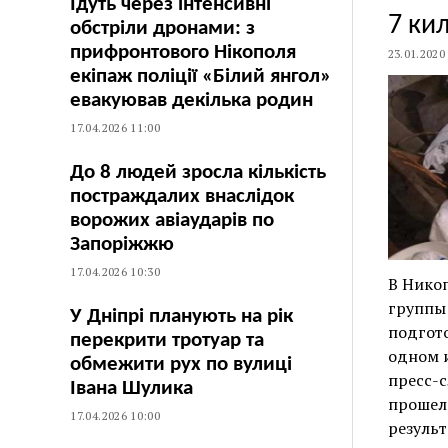
Їдуть через інтенсивні
7 ки
обстріли дронами: з
прифронтового Нікополя
23.01.2020
екіпаж поліції «Білий янгол»
евакуював декілька родин
17.04.2026 11:00
До 8 людей зросла кількість
постраждалих внаслідок
ворожих авіаударів по
Запоріжжю
17.04.2026 10:30
В Нико
группы
У Дніпрі планують на рік
подгот
перекрити тротуар та
одном и
обмежити рух по вулиці
пресс-
Івана Шулика
прошел
17.04.2026 10:00
результ