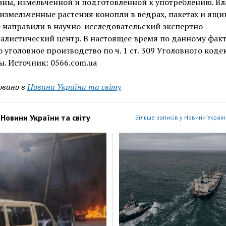
ны, измельченной и подготовленной к употреблению. Вл
измельченные растения конопли в ведрах, пакетах и ​​ящик
 направили в научно-исследовательский экспертно-
листический центр. В настоящее время по данному факт
 уголовное производство по ч. 1 ст. 309 Уголовного коде
. Источник: 0566.com.ua
овано в
Новини України та світу
з
Новини України та світу
Більше записів у Новини України