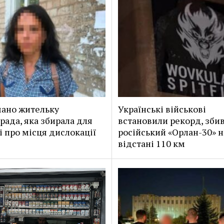
ано жительку
Українські військові
рада, яка збирала для
встановили рекорд, зб
і про місця дислокації
російський «Орлан-30» н
відстані 110 км