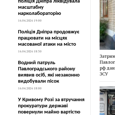
поліція Дніпра ліквідувала
масштабну
нарколабораторію
16.04.2026 19:00
Поліція Дніпра продовжує
працювати на місцях
масованої атаки на місто
16.04.2026 18:30
Затрим
Павлог
Водний патруль
рф дан
Павлоградського району
ЗСУ
виявив осіб, які незаконно
видобували пісок
16.04.2026 18:00
У Кривому Розі за втручання
прокуратури державі
повернули майно вартістю