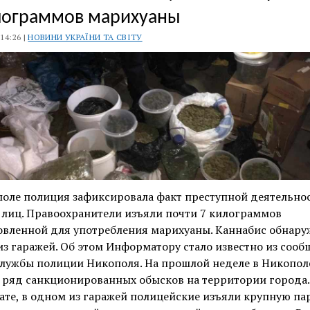
лограммов марихуаны
 14:26 |
НОВИНИ УКРАЇНИ ТА СВІТУ
поле полиция зафиксировала факт преступной деятельно
 лиц. Правоохранители изъяли почти 7 килограммов
овленной для употребления марихуаны. Каннабис обнару
з гаражей. Об этом Информатору стало известно из соо
службы полиции Никополя. На прошлой неделе в Никопол
 ряд санкционированных обысков на территории города.
ате, в одном из гаражей полицейские изъяли крупную п