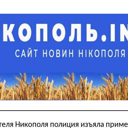
теля Никополя полиция изъяла прим