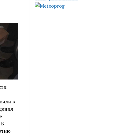
сти
жили в
бщения
е
 В
артию