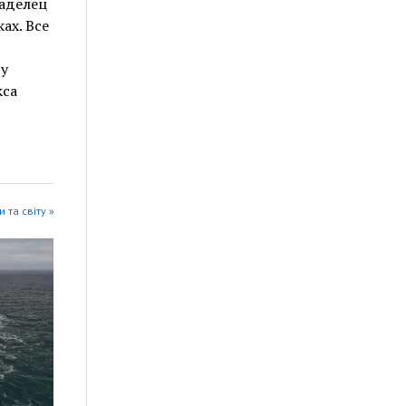
аделец
ах. Все
у
кса
 та світу »