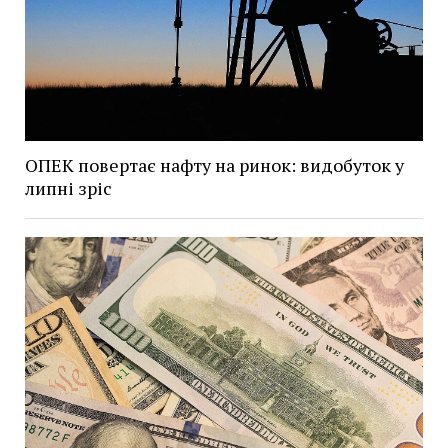
ОПЕК повертає нафту на ринок: видобуток у
липні зріс