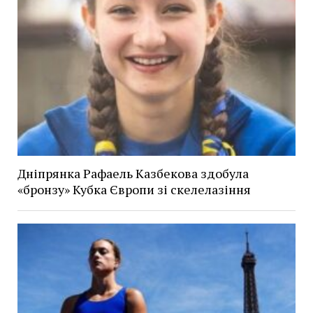
Дніпрянка Рафаель Казбекова здобула
«бронзу» Кубка Європи зі скелелазіння