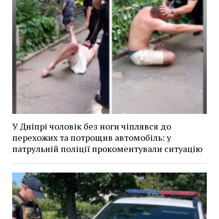
У Дніпрі чоловік без ноги чіплявся до
перехожих та потрощив автомобіль: у
патрульній поліції прокоментували ситуацію