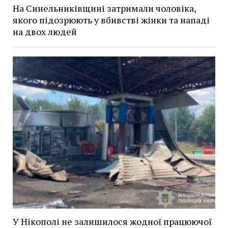
На Синельниківщині затримали чоловіка,
якого підозрюють у вбивстві жінки та нападі
на двох людей
У Нікополі не залишилося жодної працюючої