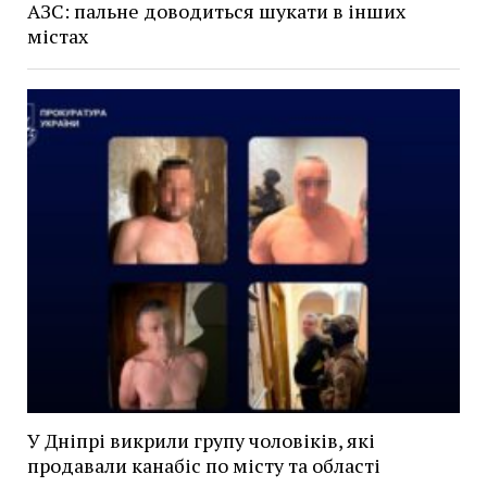
АЗС: пальне доводиться шукати в інших
містах
У Дніпрі викрили групу чоловіків, які
продавали канабіс по місту та області