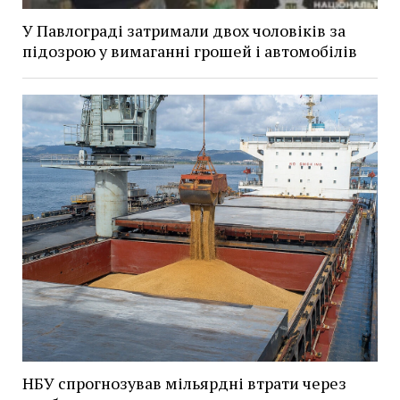
У Павлограді затримали двох чоловіків за
підозрою у вимаганні грошей і автомобілів
НБУ спрогнозував мільярдні втрати через