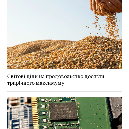
Світові ціни на продовольство досягли
трирічного максимуму