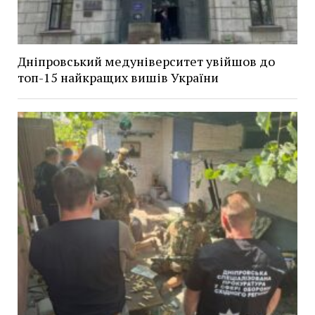
Дніпровський медуніверситет увійшов до
топ-15 найкращих вишів України