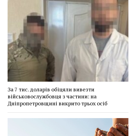
За 7 тис. доларів обіцяли вивезти
військовослужбовця з частини: на
Дніпропетровщині викрито трьох осіб