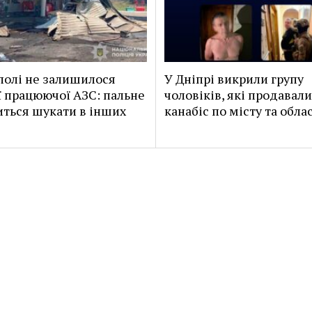
полі не залишилося
У Дніпрі викрили групу
 працюючої АЗС: пальне
чоловіків, які продавали
ться шукати в інших
канабіс по місту та обла