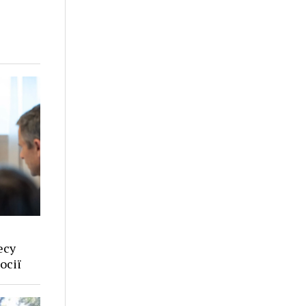
есу
осії