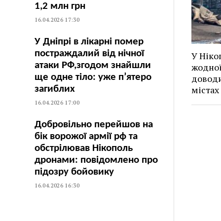
1,2 млн грн
16.04.2026 17:30
У Дніпрі в лікарні помер
постраждалий від нічної
У Ніко
атаки РФ,згодом знайшли
жодної
ще одне тіло: уже п’ятеро
доводи
загиблих
містах
16.04.2026 17:00
Добровільно перейшов на
бік ворожої армії рф та
обстрілював Нікополь
дронами: повідомлено про
підозру бойовику
16.04.2026 16:30