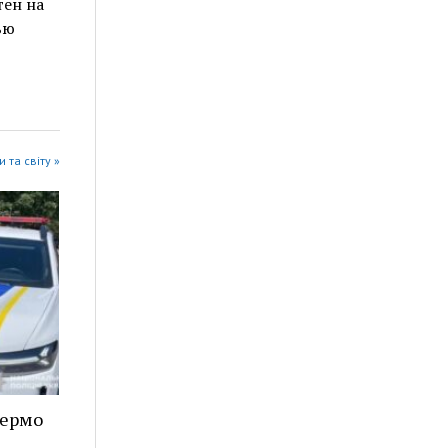
тен на
ью
 та світу »
кермо