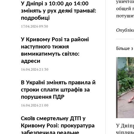
уничтож
У Дніпрі з 10:00 до 14:00
общей 
змінять у рух деякі трамваї:
потушит
подробиці
17.04.2026 09:30
Опублік
У Кривому Розі та районі
наступного тижня
Більше 
вимикатимуть світло:
адреси
16.04.2026 21:30
В Україні змінять правила й
строки сплати штрафів за
порушення ПДР
16.04.2026 21:00
Скоїв смертельну ДТП у
У Дніп
Кривому Розі: прокуратура
чіпляв
забезпечила реальне