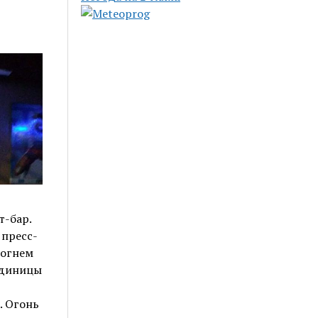
т-бар.
пресс-
 огнем
единицы
. Огонь