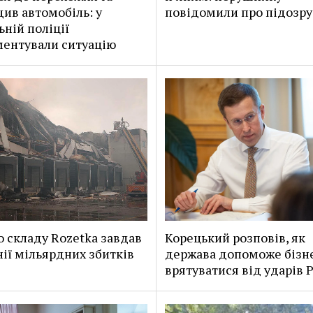
ив автомобіль: у
повідомили про підозру
ьній поліції
ентували ситуацію
о складу Rozetka завдав
Корецький розповів, як
ії мільярдних збитків
держава допоможе бізн
врятуватися від ударів Р