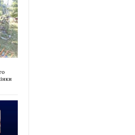
го
жінки