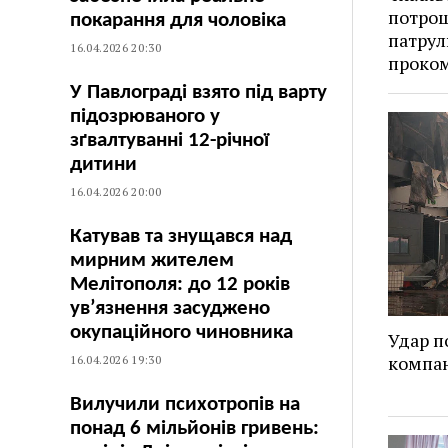
потрощ
покарання для чоловіка
патрул
16.04.2026 20:30
проком
У Павлограді взято під варту
підозрюваного у
зґвалтуванні 12-річної
дитини
16.04.2026 20:00
Катував та знущався над
мирним жителем
Мелітополя: до 12 років
ув’язнення засуджено
окупаційного чиновника
Удар п
компан
16.04.2026 19:30
Вилучили психотропів на
понад 6 мільйонів гривень: