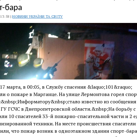
т-бара
 13:58 |
НОВИНИ УКРАЇНИ ТА СВІТУ
17 марта, в 00:05, в Службу спасения &laquo;101&raquo;
и о пожаре в Марганце. На улице Лермонтова горел спор
м&nbsp;Информатору&nbsp;стало известно из сообщения 
ГУ ГСЧС в Днепропетровской области.&nbsp;На борьбу с
ли 10 спасателей 33-й пожарно-спасательной части и 2 
изированной техники. На месте происшествия спасатели
или, что пожар возник в одноэтажном здании спорт-бара