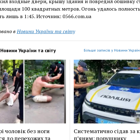
ил входные двери, крышу здания и повредил обшивку с
площади 100 квадратных метров. Огонь удалось полност
ь лишь в 1:45. Источник: 0566.com.ua
овано в
Новини України та світу
з
Новини України та світу
Більше записів у Новини України
рі чоловік без ноги
Систематично сідав за 
ся до перехожих та
п’яним: порушнику