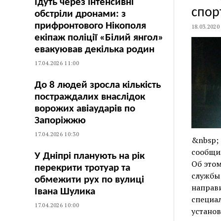
Їдуть через інтенсивні
спор
обстріли дронами: з
прифронтового Нікополя
18.03.2020
екіпаж поліції «Білий янгол»
евакуював декілька родин
17.04.2026 11:00
До 8 людей зросла кількість
постраждалих внаслідок
ворожих авіаударів по
Запоріжжю
17.04.2026 10:30
&nbsp; 
сообщил
У Дніпрі планують на рік
Об это
перекрити тротуар та
службы 
обмежити рух по вулиці
направи
Івана Шулика
специал
17.04.2026 10:00
установ