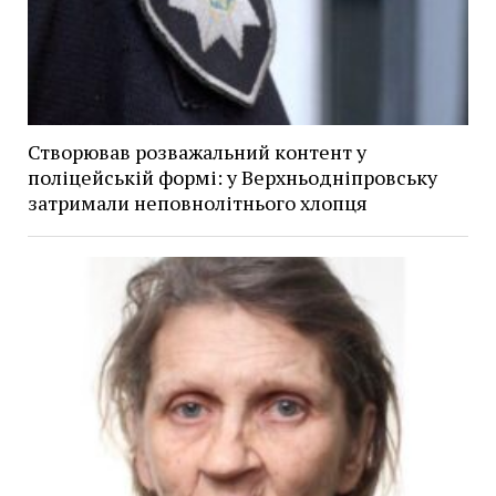
Створював розважальний контент у
поліцейській формі: у Верхньодніпровську
затримали неповнолітнього хлопця