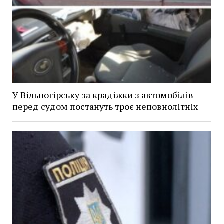
У Вільногірську за крадіжки з автомобілів
перед судом постануть троє неповнолітніх