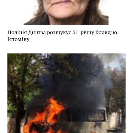
Поліція Дніпра розшукує 61-річну Клавдію
Істоміну