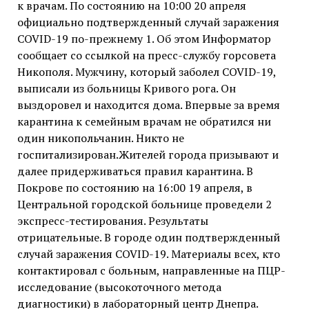
к врачам. По состоянию на 10:00 20 апреля
официально подтвержденный случай заражения
COVID-19 по-прежнему 1. Об этом Информатор
сообщает со ссылкой на пресс-службу горсовета
Никополя. Мужчину, который заболел COVID-19,
выписали из больницы Кривого рога. Он
выздоровел и находится дома. Впервые за время
карантина к семейным врачам не обратился ни
один никопольчанин. Никто не
госпитализирован.Жителей города призывают и
далее придерживаться правил карантина. В
Покрове по состоянию на 16:00 19 апреля, в
Центральной городской больнице проведели 2
экспресс-тестирования. Результаты
отрицательные. В городе один подтвержденный
случай заражения COVID-19. Материалы всех, кто
контактировал с больным, направленные на ПЦР-
исследование (высокоточного метода
диагностики) в лабораторный центр Днепра.