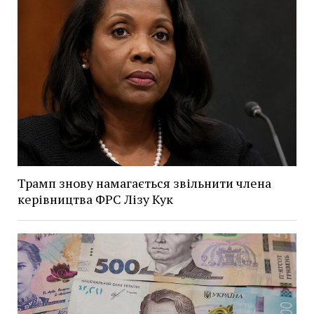
Трамп знову намагається звільнити члена
керівництва ФРС Лізу Кук