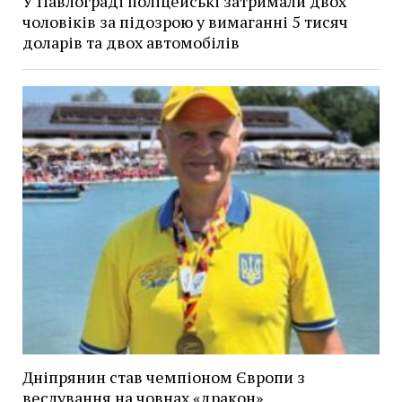
У Павлограді поліцейські затримали двох
чоловіків за підозрою у вимаганні 5 тисяч
доларів та двох автомобілів
Дніпрянин став чемпіоном Європи з
веслування на човнах «дракон»