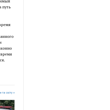
димый
а путь
 время
ванного
и
аконно
 время
ся.
 та світу »