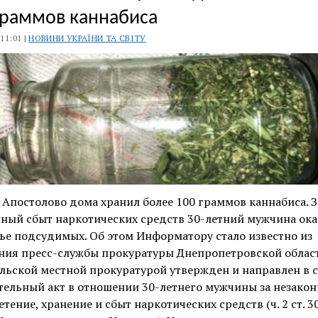
граммов каннабиса
 11:01 |
НОВИНИ УКРАЇНИ ТА СВІТУ
Апостолово дома хранил более 100 граммов каннабиса. З
ный сбыт наркотических средств 30-летний мужчина ока
ье подсудимых. Об этом Информатору стало известно из
ния пресс-службы прокуратуры Днепропетровской област
льской местной прокуратурой утвержден и направлен в 
ельный акт в отношении 30-летнего мужчины за незакон
тение, хранение и сбыт наркотических средств (ч. 2 ст. 307