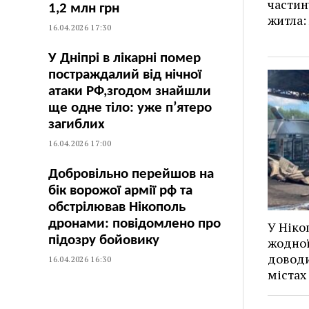
частин
1,2 млн грн
житла:
16.04.2026 17:30
У Дніпрі в лікарні помер
постраждалий від нічної
атаки РФ,згодом знайшли
ще одне тіло: уже п’ятеро
загиблих
16.04.2026 17:00
Добровільно перейшов на
бік ворожої армії рф та
обстрілював Нікополь
дронами: повідомлено про
У Ніко
підозру бойовику
жодної
доводи
16.04.2026 16:30
містах