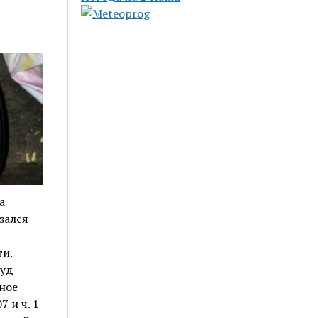
а
зался
и.
суд
ное
 и ч. 1