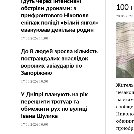
Їдуть через інтенсивні
100 
обстріли дронами: з
прифронтового Нікополя
20.05.2020
екіпаж поліції «Білий янгол»
евакуював декілька родин
17.04.2026 11:00
До 8 людей зросла кількість
постраждалих внаслідок
ворожих авіаударів по
Запоріжжю
17.04.2026 10:30
Житель 
незакон
У Дніпрі планують на рік
на скам
перекрити тротуар та
сообще
обмежити рух по вулиці
Никопо
Івана Шулика
обвинит
17.04.2026 10:00
приобре