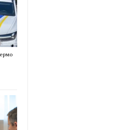
кермо