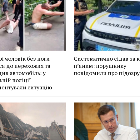
рі чоловік без ноги
Систематично сідав за 
ся до перехожих та
п’яним: порушнику
ив автомобіль: у
повідомили про підозру
ьній поліції
ентували ситуацію