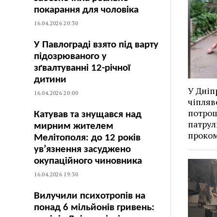
покарання для чоловіка
16.04.2026 20:30
У Павлограді взято під варту
підозрюваного у
зґвалтуванні 12-річної
дитини
У Дніп
16.04.2026 20:00
чіпляв
потрощ
Катував та знущався над
патрул
мирним жителем
проком
Мелітополя: до 12 років
ув’язнення засуджено
окупаційного чиновника
16.04.2026 19:30
Вилучили психотропів на
понад 6 мільйонів гривень: