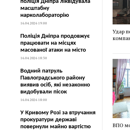
поліція Дніпра ліквідувала
масштабну
нарколабораторію
16.04.2026 19:00
Удар п
Поліція Дніпра продовжує
компан
працювати на місцях
масованої атаки на місто
16.04.2026 18:30
Водний патруль
Павлоградського району
виявив осіб, які незаконно
видобували пісок
16.04.2026 18:00
У Кривому Розі за втручання
прокуратури державі
ВПО мо
повернули майно вартістю