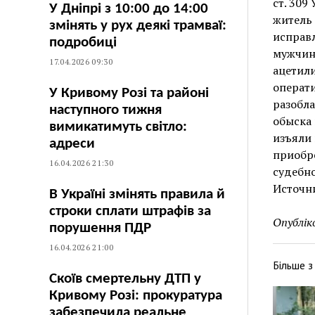
ст. 309
У Дніпрі з 10:00 до 14:00
житель 
змінять у рух деякі трамваї:
исправл
подробиці
мужчин
17.04.2026 09:30
ацетили
операт
У Кривому Розі та районі
разобл
наступного тижня
обыска
вимикатимуть світло:
изъяли
адреси
приобре
16.04.2026 21:30
судебно
Источни
В Україні змінять правила й
строки сплати штрафів за
Опублік
порушення ПДР
16.04.2026 21:00
Більше 
Скоїв смертельну ДТП у
Кривому Розі: прокуратура
забезпечила реальне