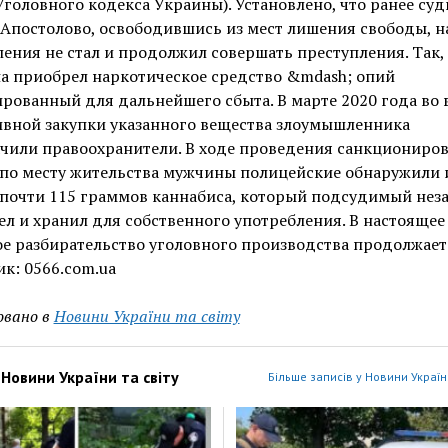
 Уголовного кодекса Украины). Установлено, что ранее су
Апостолово, освободившись из мест лишения свободы, н
ения не стал и продолжил совершать преступления. Так,
а приобрел наркотическое средство &mdash; опий
рованный для дальнейшего сбыта. В марте 2020 года во
ивной закупки указанного вещества злоумышленника
ачили правоохранители. В ходе проведения санкциониро
 по месту жительства мужчины полицейские обнаружили 
 почти 115 граммов каннабиса, который подсудимый нез
л и хранил для собственного употребления. В настоящее
е разбирательство уголовного производства продолжает
к: 0566.com.ua
овано в
Новини України та світу
з
Новини України та світу
Більше записів у Новини України