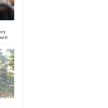
есу
осії