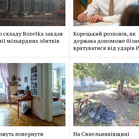
о складу Rozetka завдав
Корецький розповів, як
ії мільярдних збитків
держава допоможе бізн
врятуватися від ударів Р
жуть повернути
На Синельниківщині