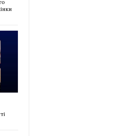
го
жінки
сті