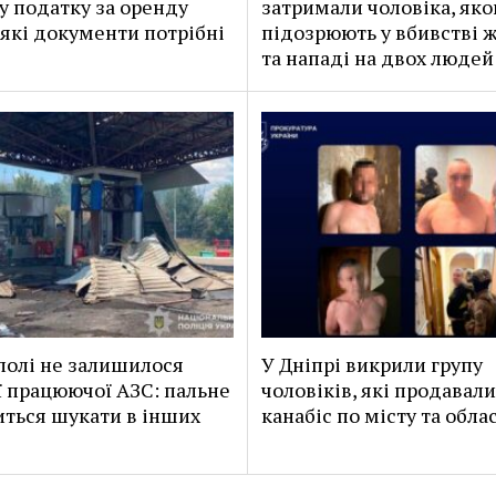
у податку за оренду
затримали чоловіка, яко
 які документи потрібні
підозрюють у вбивстві 
та нападі на двох людей
полі не залишилося
У Дніпрі викрили групу
 працюючої АЗС: пальне
чоловіків, які продавали
ться шукати в інших
канабіс по місту та обла