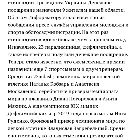
стипендии Президента Украины. Денежное
поощрение назначили 9 жителям нашей области.
Об этом Информатору стало известно из
сообщения пресс-службы управления молодежи и
спорта облгосадминистрации. На этот раз
стипендиатов вдвое больше, чем в прошлом году.
Изначально, 23 паралимпийца, дефлимпийца, а
также их тренеры получили денежное поощрение.
Теперь стало известно, что ежемесячные премии
назначили еще 7 спортсменам и двум тренерам.
Среди них &mdash; чемпионка мира по легкой
атлетике Наталья Кобзарь и Анастасия
Москаленко, серебряные призеры чемпионата
мира по плаванию Диана Погорелова и Анита
Махник. А еще чемпионка ХІХ зимних
Дефлимпийских игр 2019 года по шахматам Инга
Руденко, бронзовый призер чемпионата мира по
легкой атлетике Владислав Загребельный. Среди
спортсменов, которых отметили президентской