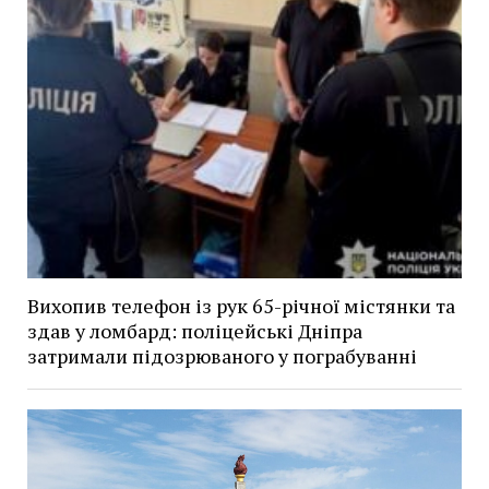
Вихопив телефон із рук 65-річної містянки та
здав у ломбард: поліцейські Дніпра
затримали підозрюваного у пограбуванні