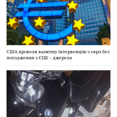
США провели валютну інтервенцію з євро без
погодження з ЄЦБ – джерела