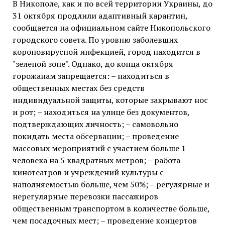
В Никополе, как и по всей территории Украины, до
31 октября продлили адаптивный карантин,
сообщается на официальном сайте Никопольского
городского совета. По уровню заболевших
короновирусной инфекцией, город находится в
"зеленой зоне". Однако, до конца октября
горожанам запрещается: – находиться в
общественных местах без средств
индивидуальной защиты, которые закрывают нос
и рот; – находиться на улице без документов,
подтверждающих личность; – самовольно
покидать места обсервации; – проведение
массовых мероприятий с участием больше 1
человека на 5 квадратных метров; – работа
кинотеатров и учреждений культуры с
наполняемостью больше, чем 50%; – регулярные и
нерегулярные перевозки пассажиров
общественным транспортом в количестве больше,
чем посадочных мест; – проведение концертов