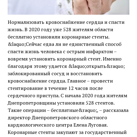
Нормализовать кровоснабжение сердца и спасти
жизнь. В 2020 году уже 528 жителям области
бесплатно установили коронарные стенты.
&laquo;Сейчас едва ли не единственный способ
спасти жизнь человека с острым инфарктом –
вовремя установить коронарный стент. Именно
благодаря этому удается &laquo;открыть&raquo;
заблокированный сосуд и восстановить
кровоснабжение сердца. Главное – провести
стентирование в течение 12 часов после
сердечного приступа. С начала 2020 года жителям
Днепропетровщины установили 528 стентов.
Такие операции – бесплатные&raquo;, – рассказала
директор Днепропетровского областного
кардиологического центра Елена Луговая.
Коронарные стенты закупают за государственный