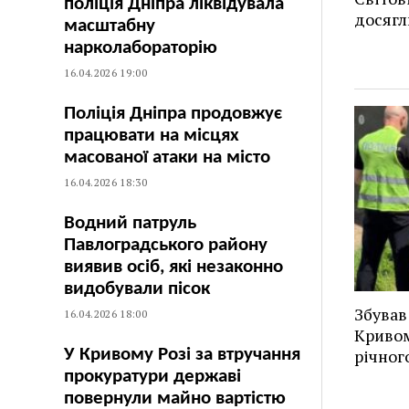
поліція Дніпра ліквідувала
досягл
масштабну
нарколабораторію
16.04.2026 19:00
Поліція Дніпра продовжує
працювати на місцях
масованої атаки на місто
16.04.2026 18:30
Водний патруль
Павлоградського району
виявив осіб, які незаконно
видобували пісок
Збував
16.04.2026 18:00
Кривом
річног
У Кривому Розі за втручання
прокуратури державі
повернули майно вартістю