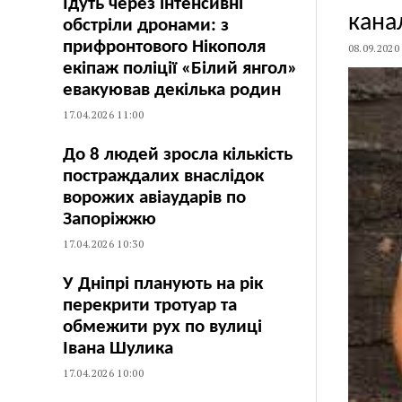
Їдуть через інтенсивні
кана
обстріли дронами: з
прифронтового Нікополя
08.09.2020
екіпаж поліції «Білий янгол»
евакуював декілька родин
17.04.2026 11:00
До 8 людей зросла кількість
постраждалих внаслідок
ворожих авіаударів по
Запоріжжю
17.04.2026 10:30
У Дніпрі планують на рік
перекрити тротуар та
обмежити рух по вулиці
Івана Шулика
17.04.2026 10:00