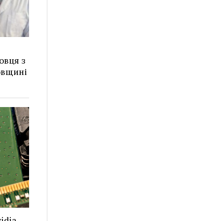
овця з
овщині
idia