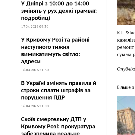
У Дніпрі з 10:00 до 14:00
змінять у рух деякі трамваї:
подробиці
17.04.2026 09:30
КП &laq
каналіз
У Кривому Розі та районі
ремонт
наступного тижня
сумма р
вимикатимуть світло:
адреси
Опублік
16.04.2026 21:30
В Україні змінять правила й
Більше 
строки сплати штрафів за
порушення ПДР
16.04.2026 21:00
Скоїв смертельну ДТП у
Кривому Розі: прокуратура
забезпечила реальне