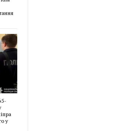
тання
65-
у
ніпра
о у