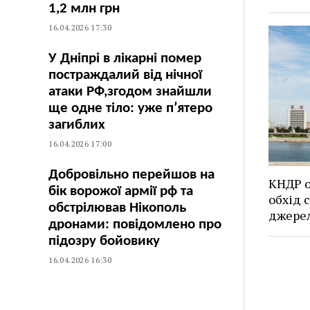
1,2 млн грн
16.04.2026 17:30
У Дніпрі в лікарні помер
постраждалий від нічної
атаки РФ,згодом знайшли
ще одне тіло: уже п’ятеро
загиблих
16.04.2026 17:00
Добровільно перейшов на
КНДР о
бік ворожої армії рф та
обхід 
обстрілював Нікополь
джерел
дронами: повідомлено про
підозру бойовику
16.04.2026 16:30