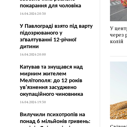
покарання для чоловіка
16.04.2026 20:30
У Павлограді взято під варту
У цент
підозрюваного у
через 
зґвалтуванні 12-річної
колій
дитини
16.04.2026 20:00
Катував та знущався над
мирним жителем
Мелітополя: до 12 років
ув’язнення засуджено
окупаційного чиновника
16.04.2026 19:30
Вилучили психотропів на
понад 6 мільйонів гривень:
Світов