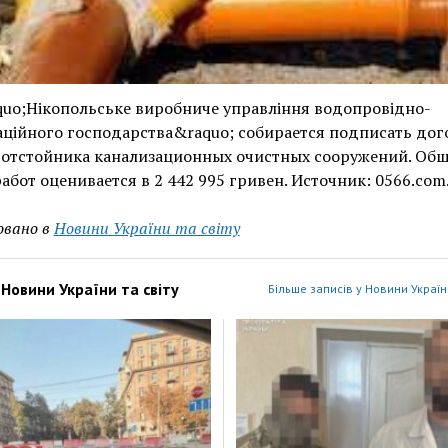
uo;Нікопольське виробниче управління водопровідно-
аційного господарства&raquo; собирается подписать дог
 отстойника канализационных очистных сооружений. Об
абот оценивается в 2 442 995 гривен. Источник: 0566.com
овано в
Новини України та світу
з
Новини України та світу
Більше записів у Новини України