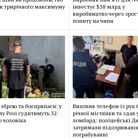
и трирічного максимуму
інвестує $38 млрд у
виробництво через зрос
попиту на чипи
 зброю та боєприпаси: у
Вихопив телефон із рук 
у Розі судитимуть 32-
річної містянки та здав 
о чоловіка
ломбард: поліцейські Д
затримали підозрюваног
пограбуванні