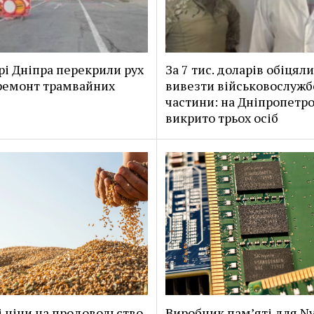
рі Дніпра перекрили рух
За 7 тис. доларів обіцяли
ремонт трамвайних
вивезти військовослужб
частини: на Дніпропетр
викрито трьох осіб
і ціни на продовольство
Виробник пам’яті для Nv