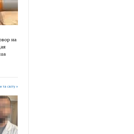
овор на
щая
.ua
 та світу »