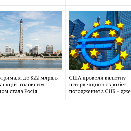
тримала до $22 млрд в
США провели валютну
санкцій: головним
інтервенцію з євро без
ом стала Росія
погодження з ЄЦБ – дже