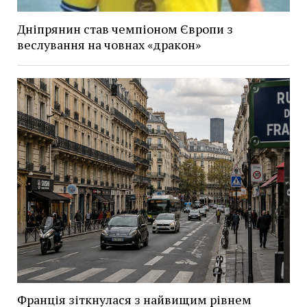
Дніпрянин став чемпіоном Європи з
веслування на човнах «дракон»
Франція зіткнулася з найвищим рівнем