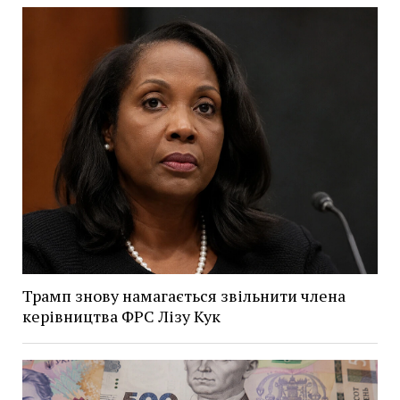
Трамп знову намагається звільнити члена
керівництва ФРС Лізу Кук