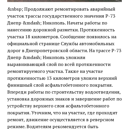
&nbsp; Продолжают ремонтировать аварийный
участок трассы государственного значения Р-73
Днепр &mdash; Никополь. Начаты работы по
нанесению дорожной разметки. Протяженность
участка 18 километров. Сообщение появилось на
официальной странице Службы автомобильных
дорог в Днепропетровской области. На трассе Р-73
Днепр &mdash; Никополь уложили
выравнивающий слой по всей протяженности
ремонтируемого участка. Также на участке
протяженностью 13 километров уложен верхний
финишный слой асфальтобетонного покрытия.
Впереди работы по строительству водоотведения,
установка дорожных знаков и завершение работ по
устройству верхнего слоя асфальтобетонного
покрытия. Уточним, что на участке, где проходит
ремонт, движение осуществляется в реверсном
режиме. Водителям рекомендуется быть