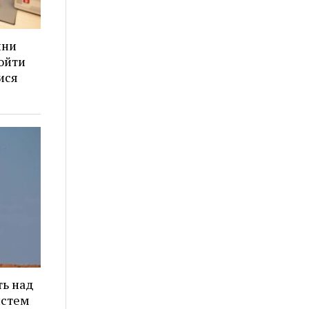
ини
ойти
ися
ть над
истем