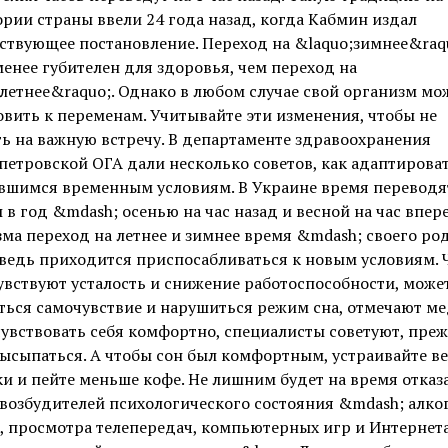
рии страны ввели 24 года назад, когда Кабмин издал
ствующее постановление. Переход на &laquo;зимнее&raq
енее губителен для здоровья, чем переход на
летнее&raquo;. Однако в любом случае свой организм мо
вить к переменам. Учитывайте эти изменения, чтобы не
ь на важную встречу. В департаменте здравоохранения
етровской ОГА дали несколько советов, как адаптироват
вшимся временным условиям. В Украине время переводя
в год &mdash; осенью на час назад и весной на час впере
ма переход на летнее и зимнее время &mdash; своего ро
 ведь приходится приспосабливаться к новым условиям. 
вствуют усталость и снижение работоспособности, може
ься самочувствие и нарушиться режим сна, отмечают ме
увствовать себя комфортно, специалисты советуют, пре
высыпаться. А чтобы сон был комфортным, устраивайте в
и и пейте меньше кофе. Не лишним будет на время отказа
возбудителей психологического состояния &mdash; алког
, просмотра телепередач, компьютерных игр и Интернета