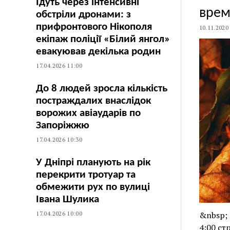
Їдуть через інтенсивні
врем
обстріли дронами: з
прифронтового Нікополя
10.11.2020
екіпаж поліції «Білий янгол»
евакуював декілька родин
17.04.2026 11:00
До 8 людей зросла кількість
постраждалих внаслідок
ворожих авіаударів по
Запоріжжю
17.04.2026 10:30
У Дніпрі планують на рік
перекрити тротуар та
обмежити рух по вулиці
Івана Шулика
17.04.2026 10:00
&nbsp; 
4:00 ст