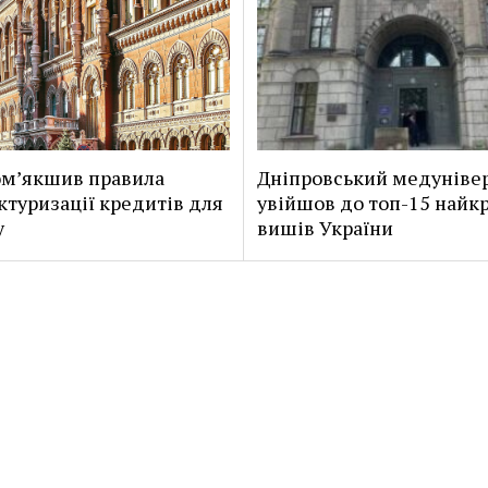
м’якшив правила
Дніпровський медуніве
ктуризації кредитів для
увійшов до топ-15 найк
у
вишів України