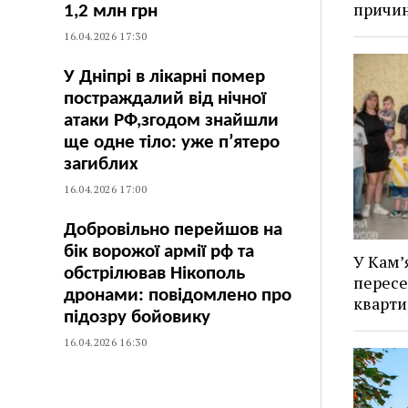
причи
1,2 млн грн
16.04.2026 17:30
У Дніпрі в лікарні помер
постраждалий від нічної
атаки РФ,згодом знайшли
ще одне тіло: уже п’ятеро
загиблих
16.04.2026 17:00
Добровільно перейшов на
бік ворожої армії рф та
У Кам’
обстрілював Нікополь
пересе
дронами: повідомлено про
кварти
підозру бойовику
16.04.2026 16:30