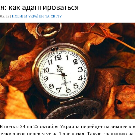
я: как адаптироваться
 05:35 |
НОВИНИ УКРАЇНИ ТА СВІТУ
В ночь с 24 на 25 октября Украина перейдет на зимнее вр
релки часов переведут на 1 час назад. Такую традицию на