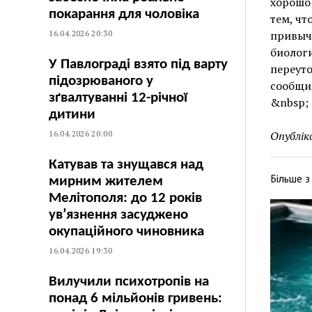
хорошо 
покарання для чоловіка
тем, чт
16.04.2026 20:30
привычн
биологи
У Павлограді взято під варту
переуто
підозрюваного у
сообщил
зґвалтуванні 12-річної
&nbsp; 
дитини
16.04.2026 20:00
Опублік
Катував та знущався над
Більше 
мирним жителем
Мелітополя: до 12 років
ув’язнення засуджено
окупаційного чиновника
16.04.2026 19:30
Вилучили психотропів на
понад 6 мільйонів гривень: