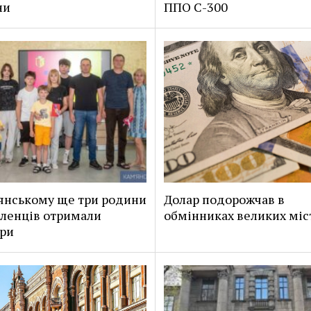
ни
ППО С-300
янському ще три родини
Долар подорожчав в
ленців отримали
обмінниках великих міс
ри