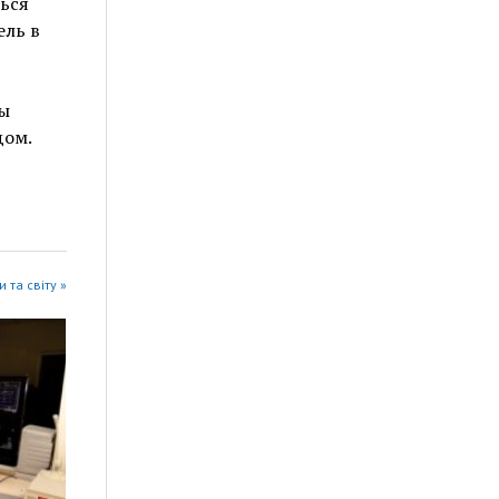
ься
ель в
ы
дом.
 та світу »