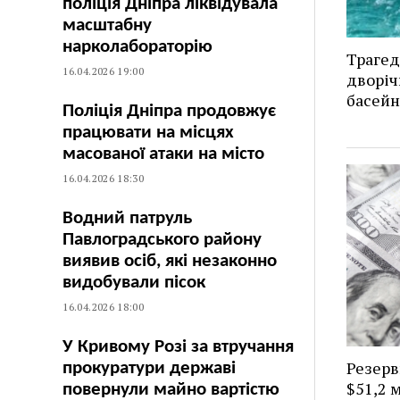
поліція Дніпра ліквідувала
масштабну
нарколабораторію
Трагед
16.04.2026 19:00
дворіч
басейн
Поліція Дніпра продовжує
працювати на місцях
масованої атаки на місто
16.04.2026 18:30
Водний патруль
Павлоградського району
виявив осіб, які незаконно
видобували пісок
16.04.2026 18:00
У Кривому Розі за втручання
Резерв
прокуратури державі
$51,2 
повернули майно вартістю