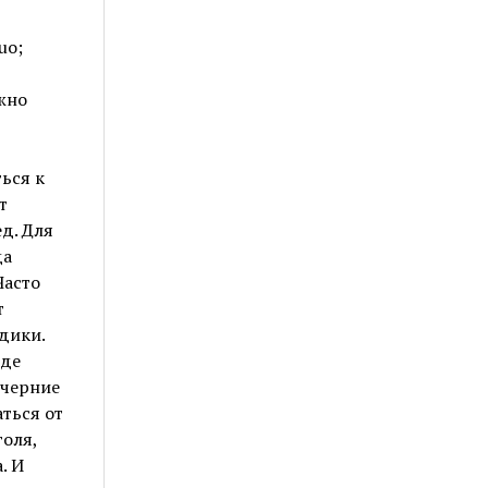
uo;
жно
ься к
т
д. Для
да
Часто
т
дики.
жде
ечерние
ться от
оля,
. И