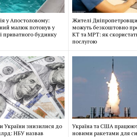
ія у Апостоловому:
Жителі Дніпропетровщ
ний малюк потонув у
можуть безкоштовно пр
і приватного будинку
КТ та МРТ: як скористат
послугою
и України знизилися до
Україна та США працюю
млрд: НБУ назвав
новими ракетами для с