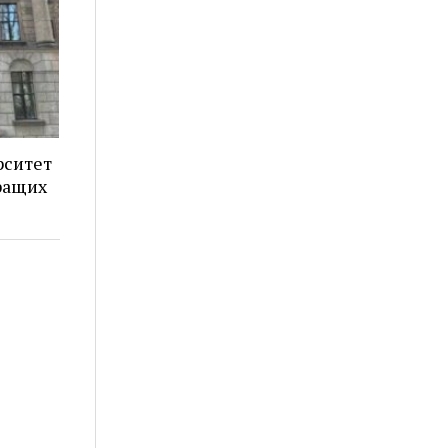
рситет
ращих