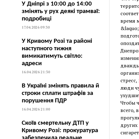
У Дніпрі з 10:00 до 14:00
террито
змінять у рух деякі трамваї:
соответ
подробиці
время м
17.04.2026 09:30
&laquo;
подгото
У Кривому Розі та районі
опоздат
наступного тижня
Днепроп
вимикатимуть світло:
измени
адреси
дважды 
16.04.2026 21:30
организ
стресс,
В Україні змінять правила й
люди чу
строки сплати штрафів за
ухудшит
порушення ПДР
Чтобы ч
16.04.2026 21:00
всего, 
прогулк
Скоїв смертельну ДТП у
других 
Кривому Розі: прокуратура
сигарет
забезпечила реальне