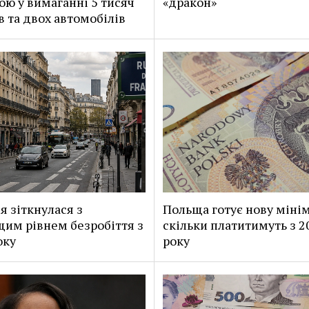
ою у вимаганні 5 тисяч
«дракон»
в та двох автомобілів
я зіткнулася з
Польща готує нову мінім
им рівнем безробіття з
скільки платитимуть з 2
оку
року