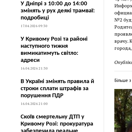
У Дніпрі з 10:00 до 14:00
Информа
змінять у рух деякі трамваї:
официал
подробиці
№2 буду
17.04.2026 09:30
Родител
проявл
У Кривому Розі та районі
врачу. 
наступного тижня
города,
вимикатимуть світло:
адреси
Опублік
16.04.2026 21:30
Більше 
В Україні змінять правила й
строки сплати штрафів за
порушення ПДР
16.04.2026 21:00
Скоїв смертельну ДТП у
Кривому Розі: прокуратура
забезпечила реальне