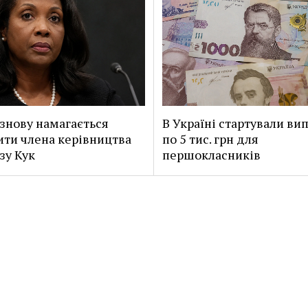
знову намагається
В Україні стартували ви
ити члена керівництва
по 5 тис. грн для
зу Кук
першокласників