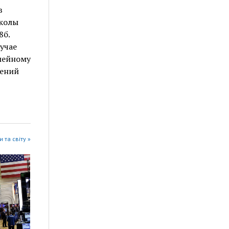
в
школы
8б.
учае
мейному
дений
 та світу »