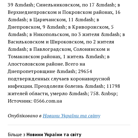
39 &mdash; Синельниковском, по 17 &mdash; в
Верхнеднепровском и Покровском районах, 16
&mdash; в Царичанском, 11 &mdash; в
Днепровском, 9 &mdash; в Криворожском, 5
&mdash; в Никопольском, по 3 жителя &mdash; в
Васильковском и Широковском, по 2 жителя
&mdash; в Павлоградском, Солонянском и
Томаковском районах, 1 житель &mdash; в
Апостоловском районе. Всего на
Днепропетровщине &mdash; 29654
подтвержденных случаев коронавирусной
инфекции. Преодолели болезнь &mdash; 11798
жителей области, умерло &mdash; 758. &nbsp;
Источник: 0566.com.ua
Опубліковано в
Новини України та світу
Більше з
Новини України та світу