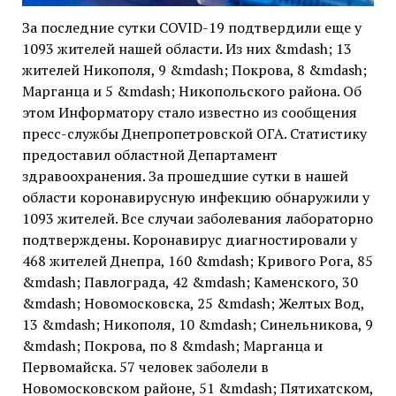
За последние сутки COVID-19 подтвердили еще у
1093 жителей нашей области. Из них &mdash; 13
жителей Никополя, 9 &mdash; Покрова, 8 &mdash;
Марганца и 5 &mdash; Никопольского района. Об
этом Информатору стало известно из сообщения
пресс-службы Днепропетровской ОГА. Статистику
предоставил областной Департамент
здравоохранения. За прошедшие сутки в нашей
области коронавирусную инфекцию обнаружили у
1093 жителей. Все случаи заболевания лабораторно
подтверждены. Коронавирус диагностировали у
468 жителей Днепра, 160 &mdash; Кривого Рога, 85
&mdash; Павлограда, 42 &mdash; Каменского, 30
&mdash; Новомосковска, 25 &mdash; Желтых Вод,
13 &mdash; Никополя, 10 &mdash; Синельникова, 9
&mdash; Покрова, по 8 &mdash; Марганца и
Первомайска. 57 человек заболели в
Новомосковском районе, 51 &mdash; Пятихатском,