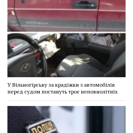
У Вільногірську за крадіжки з автомобілів
перед судом постануть троє неповнолітніх