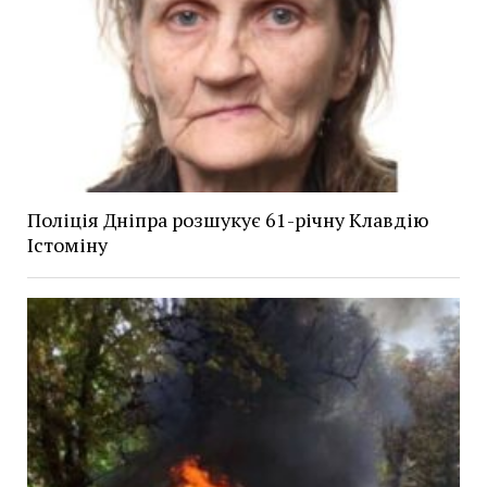
Поліція Дніпра розшукує 61-річну Клавдію
Істоміну