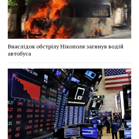
Внаслідок обстрілу Нікополя загинув водій
автобуса