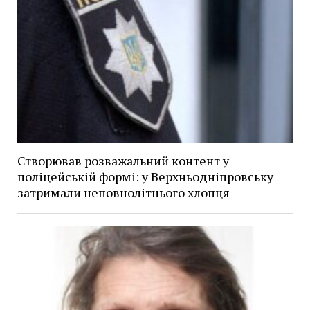
Створював розважальний контент у
поліцейській формі: у Верхньодніпровську
затримали неповнолітнього хлопця