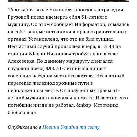
16 декабря возле Никополя произошла трагедия.
Грузовой поезд насмерть сбил 31-летнего
мужчину. Об этом сообщает Информатор, ссылаясь
на собственные источники в правоохранительных
органах. Установлено, что это не был суицид.
Несчастный случай произошел вчера, в 13:44 на
станции &laquo;Никопольстрой&raquo; в селе
Алексеевка. По данному маршруту двигался
грузовой поезд ВЛ8. 31-летний машинист
совершил наезд на местного жителя. Несчастный
пересекал железнодорожные пути в
неположенном месте. От полученных травм 31-
летний мужчина скончался на месте. Известно, что
погибший нигде не работал. &nbsp; Источник:
0566.com.ua
Опубліковано в
Новини України та світу