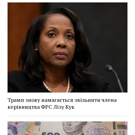
Трамп знову намагається звільнити члена
керівництва ФРС Лізу Кук