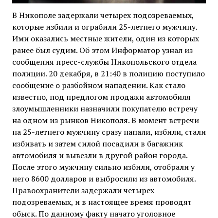
В Никополе задержали четырех подозреваемых,
которые избили и ограбили 25-летнего мужчину.
Ими оказались местные жители, один из которых
ранее был судим. Об этом Информатор узнал из
сообщения пресс-службы Никопольского отдела
полиции. 20 декабря, в 21:40 в полицию поступило
сообщение о разбойном нападении. Как стало
известно, под предлогом продажи автомобиля
злоумышленники назначили покупателю встречу
на одном из рынков Никополя. В момент встречи
на 25-летнего мужчину сразу напали, избили, стали
избивать и затем силой посадили в багажник
автомобиля и вывезли в другой район города.
После этого мужчину сильно избили, отобрали у
него 8600 долларов и выбросили из автомобиля.
Правоохранители задержали четырех
подозреваемых, и в настоящее время проводят
обыск. По данному факту начато уголовное