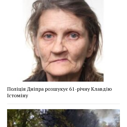
Поліція Дніпра розшукує 61-річну Клавдію
Істоміну