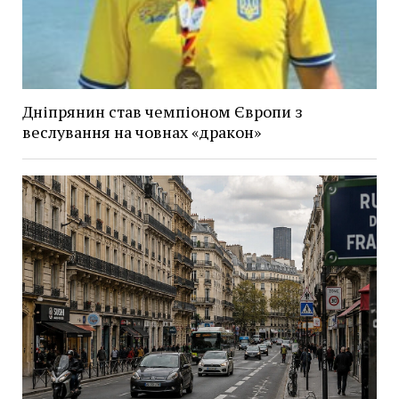
Дніпрянин став чемпіоном Європи з
веслування на човнах «дракон»