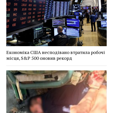
Економіка США несподівано втратила робочі
місця, S&P 500 оновив рекорд