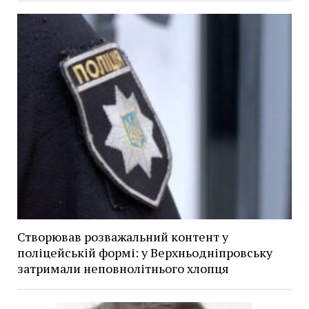
Створював розважальний контент у
поліцейській формі: у Верхньодніпровську
затримали неповнолітнього хлопця