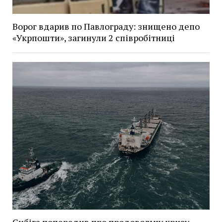
Ворог вдарив по Павлограду: знищено депо
«Укрпошти», загинули 2 співробітниці
Сибіга попередив про продовольчу кризу