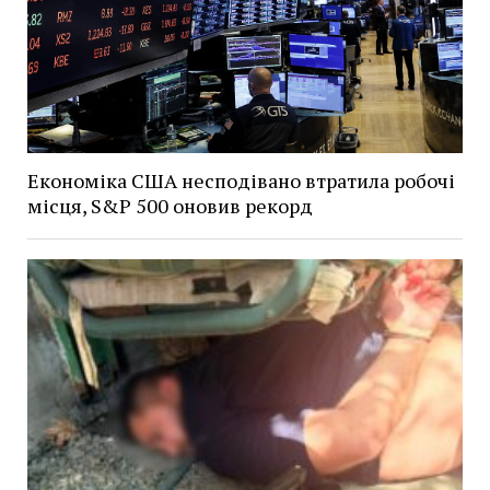
Економіка США несподівано втратила робочі
місця, S&P 500 оновив рекорд