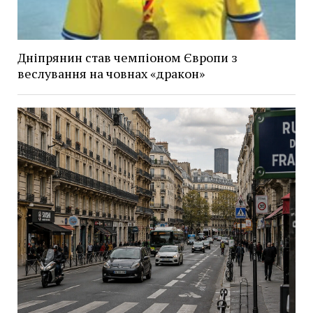
Дніпрянин став чемпіоном Європи з
веслування на човнах «дракон»