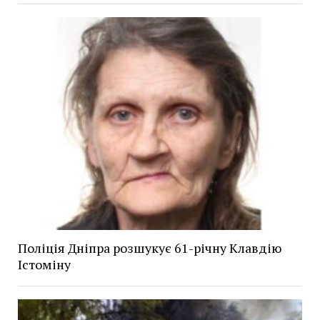
Поліція Дніпра розшукує 61-річну Клавдію
Істоміну