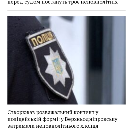
перед судом постануть троє неповнолітніх
Створював розважальний контент у
поліцейській формі: у Верхньодніпровську
затримали неповнолітнього хлопця