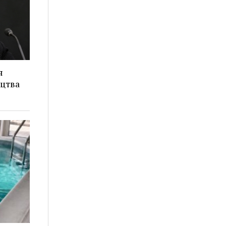
я
ицтва