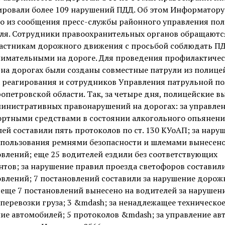
ировали более 109 нарушений ПДД. Об этом Информатору
но из сообщения пресс-службы районного управления по
ля. Сотрудники правоохранительных органов обращаютс
частникам дорожного движения с просьбой соблюдать П
нимательными на дороге. Для проведения профилактиче
на дорогах были созданы совместные патрули из полице
а реагирования и сотрудников Управления патрульной п
опетровской области. Так, за четыре дня, полицейские в
министративных правонарушений на дорогах: за управле
ортными средствами в состоянии алкогольного опьянени
ей составили пять протоколов по ст. 130 КУоАП; за нару
 пользования ремнями безопасности и шлемами вынесено
влений; еще 25 водителей ездили без соответствующих
тов; за нарушение правил проезда светофоров составили
влений; 7 постановлений составили за нарушение дорож
 еще 7 постановлений вынесено на водителей за нарушен
перевозки груза; 3 &mdash; за ненадлежащее техническо
ие автомобилей; 5 протоколов &mdash; за управление авт