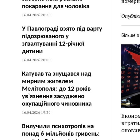
номерны
покарання для чоловіка
16.04.2026 20:30
Опублік
У Павлограді взято під варту
Більше 
підозрюваного у
зґвалтуванні 12-річної
дитини
16.04.2026 20:00
Катував та знущався над
мирним жителем
Мелітополя: до 12 років
ув’язнення засуджено
окупаційного чиновника
16.04.2026 19:30
Економ
втрати
Вилучили психотропів на
оновив
понад 6 мільйонів гривень: