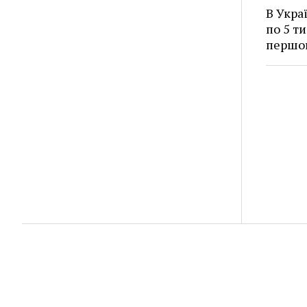
В Укра
по 5 ти
першо