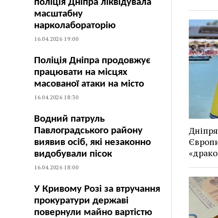
поліція Дніпра ліквідувала
масштабну
нарколабораторію
16.04.2026 19:00
Поліція Дніпра продовжує
працювати на місцях
масованої атаки на місто
16.04.2026 18:30
Водний патруль
Дніпря
Павлоградського району
Європи
виявив осіб, які незаконно
«драко
видобували пісок
16.04.2026 18:00
У Кривому Розі за втручання
прокуратури державі
повернули майно вартістю