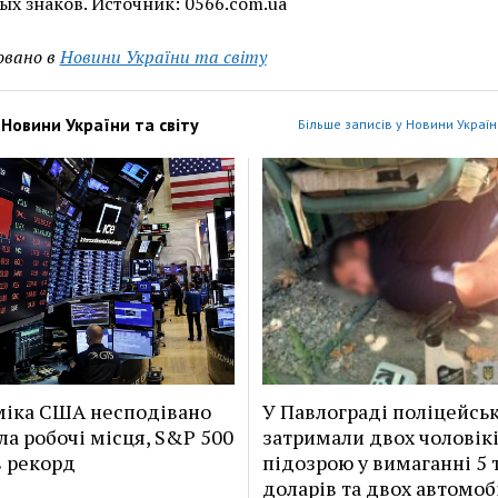
х знаков. Источник: 0566.com.ua
овано в
Новини України та світу
з
Новини України та світу
Більше записів у Новини України
іка США несподівано
У Павлограді поліцейськ
ла робочі місця, S&P 500
затримали двох чоловікі
 рекорд
підозрою у вимаганні 5 
доларів та двох автомоб