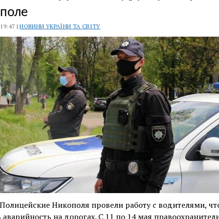
поле
 19:47 |
НОВИНИ УКРАЇНИ ТА СВІТУ
Полицейские Никополя провели работу с водителями, чт
 аварийность на дорогах. С 11 по 14 мая правоохранител