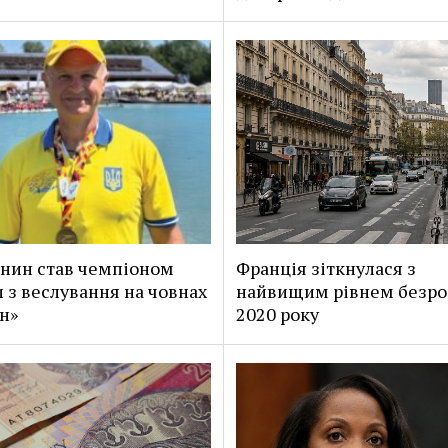
нин став чемпіоном
Франція зіткнулася з
 з веслування на човнах
найвищим рівнем безроб
н»
2020 року