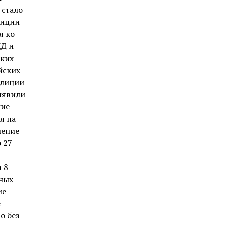
 стало
лиции
я ко
ДД и
ских
йских
олиции
ыявили
ние
я на
шение
 27
 8
ных
ие
е
о без