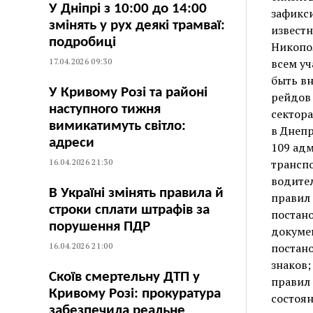
У Дніпрі з 10:00 до 14:00
зафикс
змінять у рух деякі трамваї:
извест
подробиці
Никопо
17.04.2026 09:30
всем у
быть в
У Кривому Розі та районі
рейдов 
наступного тижня
сектор
вимикатимуть світло:
в Днепр
адреси
109 ад
16.04.2026 21:30
трансп
водител
В Україні змінять правила й
правил
строки сплати штрафів за
постано
порушення ПДР
докумен
16.04.2026 21:00
постано
знаков;
Скоїв смертельну ДТП у
правил 
Кривому Розі: прокуратура
состоян
забезпечила реальне