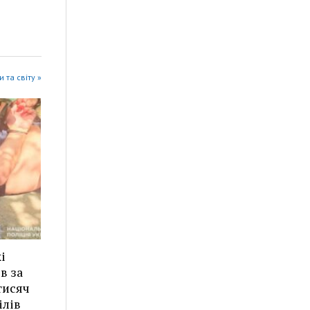
 та світу »
і
в за
тисяч
ілів