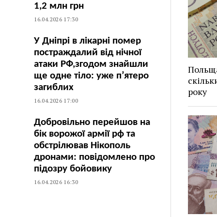
1,2 млн грн
16.04.2026 17:30
У Дніпрі в лікарні помер
постраждалий від нічної
атаки РФ,згодом знайшли
Польща
ще одне тіло: уже п’ятеро
скільк
загиблих
року
16.04.2026 17:00
Добровільно перейшов на
бік ворожої армії рф та
обстрілював Нікополь
дронами: повідомлено про
підозру бойовику
16.04.2026 16:30