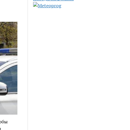
обы
и