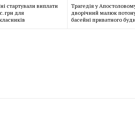
їні стартували виплати
Трагедія у Апостоловом
с. грн для
дворічний малюк потону
класників
басейні приватного буд
Новини Нікополя та Світу