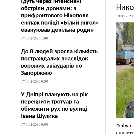
Їдуть через інтенсивні
Нико
обстріли дронами: з
прифронтового Нікополя
18.05.2021
екіпаж поліції «Білий янгол»
евакуював декілька родин
17.04.2026 11:00
До 8 людей зросла кількість
постраждалих внаслідок
ворожих авіаударів по
Запоріжжю
17.04.2026 10:30
У Дніпрі планують на рік
перекрити тротуар та
обмежити рух по вулиці
Івана Шулика
17.04.2026 10:00
&nbsp; 
снизить