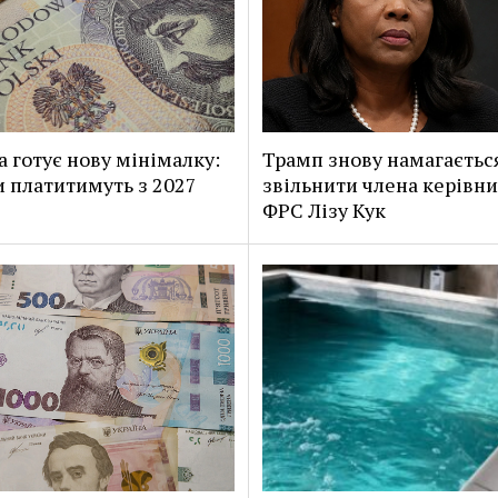
 готує нову мінімалку:
Трамп знову намагаєтьс
и платитимуть з 2027
звільнити члена керівн
ФРС Лізу Кук