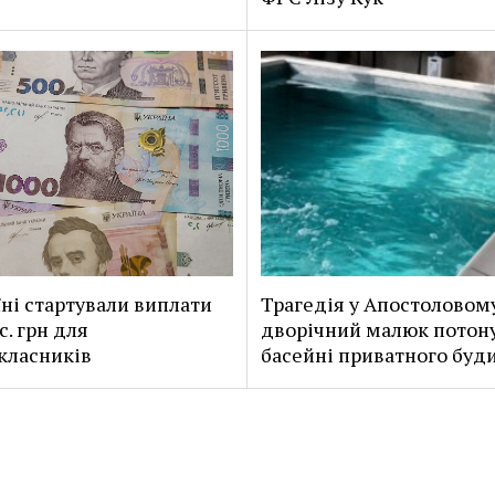
їні стартували виплати
Трагедія у Апостоловом
с. грн для
дворічний малюк потону
класників
басейні приватного буд