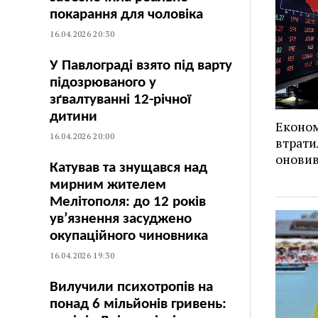
покарання для чоловіка
16.04.2026 20:30
У Павлограді взято під варту
підозрюваного у
зґвалтуванні 12-річної
дитини
Економ
16.04.2026 20:00
втрати
оновив
Катував та знущався над
мирним жителем
Мелітополя: до 12 років
ув’язнення засуджено
окупаційного чиновника
16.04.2026 19:30
Вилучили психотропів на
понад 6 мільйонів гривень: