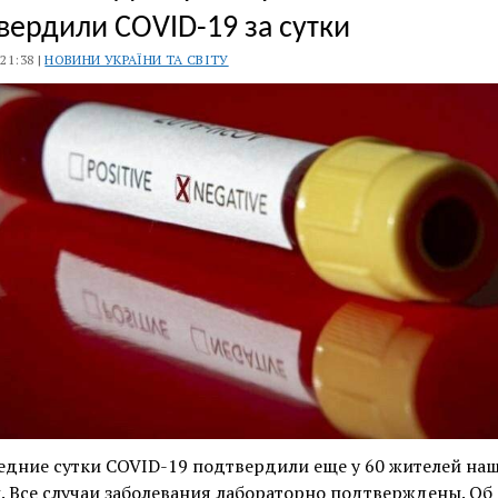
вердили COVID-19 за сутки
 21:38 |
НОВИНИ УКРАЇНИ ТА СВІТУ
едние сутки COVID-19 подтвердили еще у 60 жителей на
. Все случаи заболевания лабораторно подтверждены. Об