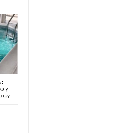
у:
в у
инку