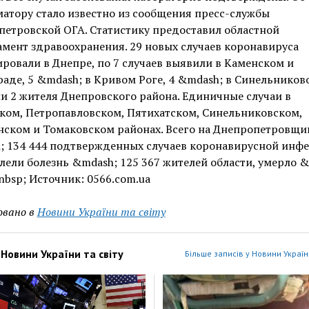
атору стало известно из сообщения пресс-службы
етровской ОГА. Статистику предоставил областной
мент здравоохранения. 29 новых случаев коронавируса
ровали в Днепре, по 7 случаев выявили в Каменском и
аде, 5 &mdash; в Кривом Роге, 4 &mdash; в Синельниково
и 2 жителя Днепровского района. Единичные случаи в
ком, Петропавловском, Пятихатском, Синельниковском,
нском и Томаковском районах. Всего на Днепропетровщи
; 134 444 подтвержденных случаев коронавирусной инфе
ели болезнь &mdash; 125 367 жителей области, умерло 
nbsp; Источник: 0566.com.ua
овано в
Новини України та світу
з
Новини України та світу
Більше записів у Новини України