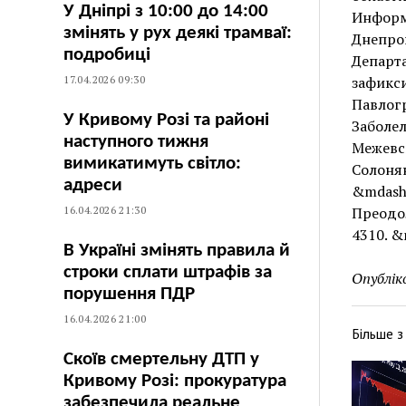
У Дніпрі з 10:00 до 14:00
Информ
змінять у рух деякі трамваї:
Днепроп
подробиці
Департа
17.04.2026 09:30
зафикси
Павлогр
У Кривому Розі та районі
Заболел
наступного тижня
Межевс
вимикатимуть світло:
Солоня
адреси
&mdash
16.04.2026 21:30
Преодол
4310. &
В Україні змінять правила й
строки сплати штрафів за
Опублік
порушення ПДР
16.04.2026 21:00
Більше 
Скоїв смертельну ДТП у
Кривому Розі: прокуратура
забезпечила реальне