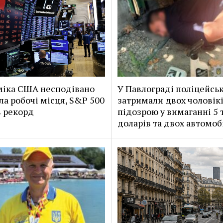
іка США несподівано
У Павлограді поліцейськ
ла робочі місця, S&P 500
затримали двох чоловікі
 рекорд
підозрою у вимаганні 5 
доларів та двох автомоб