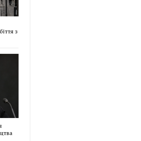
іття з
я
ицтва