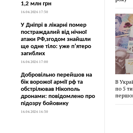
1,2 млн грн
16.04.2026 17:30
У Дніпрі в лікарні помер
постраждалий від нічної
атаки РФ,згодом знайшли
ще одне тіло: уже п’ятеро
загиблих
16.04.2026 17:00
Добровільно перейшов на
В Укра
бік ворожої армії рф та
по 5 ти
обстрілював Нікополь
першо
дронами: повідомлено про
підозру бойовику
16.04.2026 16:30