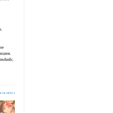
.
не
кции.
&mdash;
 та світу »