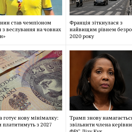
нин став чемпіоном
Франція зіткнулася з
 з веслування на човнах
найвищим рівнем безроб
н»
2020 року
 готує нову мінімалку:
Трамп знову намагаєтьс
и платитимуть з 2027
звільнити члена керівн
ФРС Лізу Кук