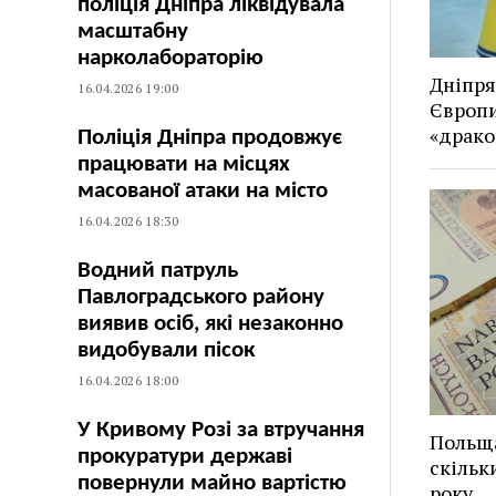
поліція Дніпра ліквідувала
масштабну
нарколабораторію
Дніпря
16.04.2026 19:00
Європи
«драко
Поліція Дніпра продовжує
працювати на місцях
масованої атаки на місто
16.04.2026 18:30
Водний патруль
Павлоградського району
виявив осіб, які незаконно
видобували пісок
16.04.2026 18:00
У Кривому Розі за втручання
Польща
прокуратури державі
скільк
повернули майно вартістю
року