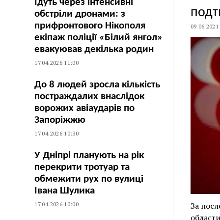
Їдуть через інтенсивні
подт
обстріли дронами: з
прифронтового Нікополя
09.06.2021
екіпаж поліції «Білий янгол»
евакуював декілька родин
17.04.2026 11:00
До 8 людей зросла кількість
постраждалих внаслідок
ворожих авіаударів по
Запоріжжю
17.04.2026 10:30
У Дніпрі планують на рік
перекрити тротуар та
обмежити рух по вулиці
Івана Шулика
17.04.2026 10:00
За посл
области