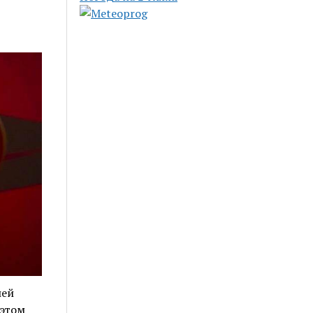
шей
 этом