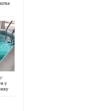
ицтва
у:
в у
инку