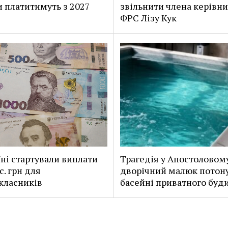
и платитимуть з 2027
звільнити члена керівн
ФРС Лізу Кук
їні стартували виплати
Трагедія у Апостоловом
с. грн для
дворічний малюк потону
класників
басейні приватного буд