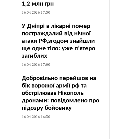
1,2 млн грн
16.04.2026 17:30
У Дніпрі в лікарні помер
постраждалий від нічної
атаки РФ,згодом знайшли
ще одне тіло: уже п’ятеро
загиблих
16.04.2026 17:00
Добровільно перейшов на
бік ворожої армії рф та
обстрілював Нікополь
дронами: повідомлено про
підозру бойовику
16.04.2026 16:30