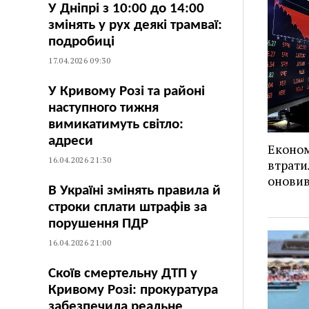
У Дніпрі з 10:00 до 14:00
змінять у рух деякі трамваї:
подробиці
17.04.2026 09:30
У Кривому Розі та районі
наступного тижня
вимикатимуть світло:
адреси
Економ
16.04.2026 21:30
втрати
оновив
В Україні змінять правила й
строки сплати штрафів за
порушення ПДР
16.04.2026 21:00
Скоїв смертельну ДТП у
Кривому Розі: прокуратура
забезпечила реальне