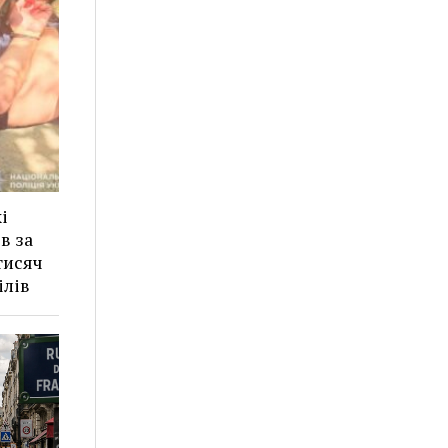
і
в за
тисяч
ілів