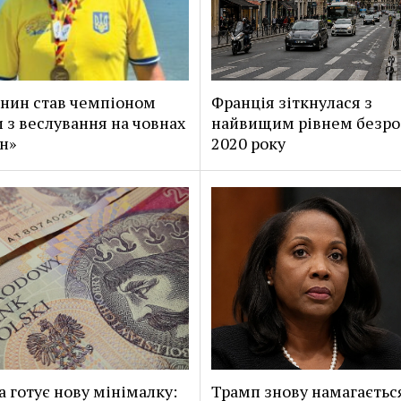
нин став чемпіоном
Франція зіткнулася з
 з веслування на човнах
найвищим рівнем безроб
н»
2020 року
 готує нову мінімалку:
Трамп знову намагаєтьс