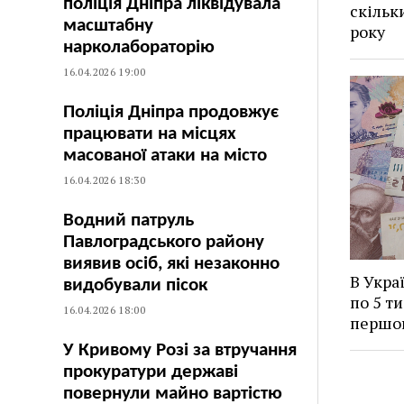
поліція Дніпра ліквідувала
скільк
масштабну
року
нарколабораторію
16.04.2026 19:00
Поліція Дніпра продовжує
працювати на місцях
масованої атаки на місто
16.04.2026 18:30
Водний патруль
Павлоградського району
виявив осіб, які незаконно
В Укра
видобували пісок
по 5 ти
16.04.2026 18:00
першо
У Кривому Розі за втручання
прокуратури державі
повернули майно вартістю