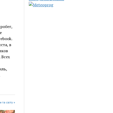
робег,
е
ebook.
ста, в
иков
 Всех
иль,
a
 та світу »