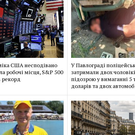
іка США несподівано
У Павлограді поліцейськ
ла робочі місця, S&P 500
затримали двох чоловікі
 рекорд
підозрою у вимаганні 5 
доларів та двох автомоб