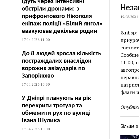
Їдуть через інтенсивні
Неза
обстріли дронами: з
прифронтового Нікополя
19.08.2021
екіпаж поліції «Білий янгол»
евакуював декілька родин
&nbsp;
приуро
17.04.2026 11:00
состоит
До 8 людей зросла кількість
Сообщен
постраждалих внаслідок
11:00, 
ворожих авіаударів по
автопро
Запоріжжю
неравн
патриот
17.04.2026 10:30
флаги и
У Дніпрі планують на рік
перекрити тротуар та
Опублік
обмежити рух по вулиці
Івана Шулика
Більше 
17.04.2026 10:00