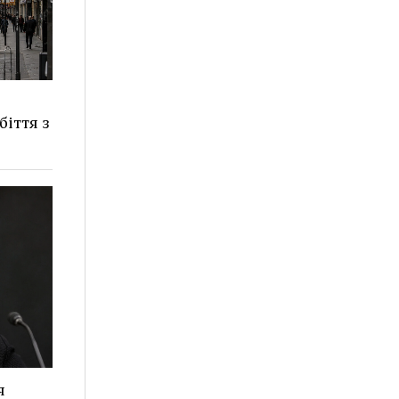
іття з
я