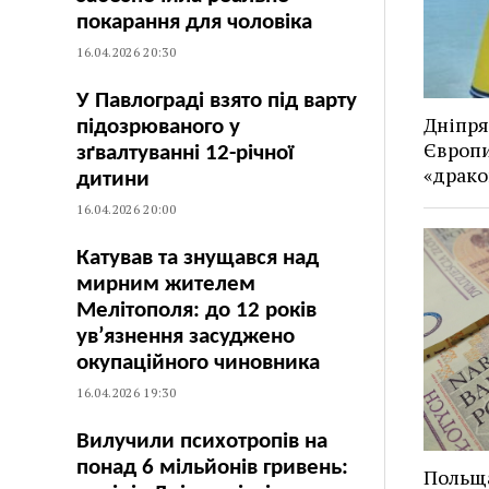
покарання для чоловіка
16.04.2026 20:30
У Павлограді взято під варту
Дніпря
підозрюваного у
Європи
зґвалтуванні 12-річної
«драко
дитини
16.04.2026 20:00
Катував та знущався над
мирним жителем
Мелітополя: до 12 років
ув’язнення засуджено
окупаційного чиновника
16.04.2026 19:30
Вилучили психотропів на
понад 6 мільйонів гривень:
Польща