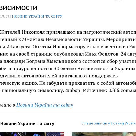
висимости
 19:47 |
НОВИНИ УКРАЇНИ ТА СВІТУ
 Жителей Никополя приглашают на патриотический автоп
ченный к 30-летию Независимости Украины. Мероприяти
ся 24 августа. Об этом Информатору стало известно из Fac
ие на своей странице опубликовал Илья Федотов. 24 авгу
на площади Богдана Хмельницкого состоится сбор участн
бега приуроченного к 30-летию Независимости Украины.
одушных автолюбителей приглашают поддержать
ическую акцию. Не забудьте прихватить с собой автомоб
 национальную символику. &nbsp; Источник: 0566.com.u
овано в
Новини України та світу
з
Новини України та світу
Більше записів у Новини України