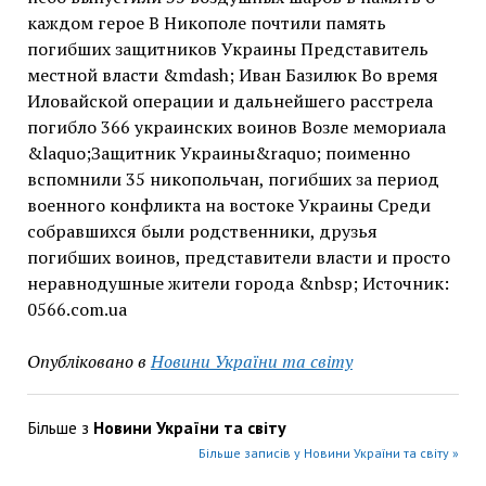
каждом герое В Никополе почтили память
погибших защитников Украины Представитель
местной власти &mdash; Иван Базилюк Во время
Иловайской операции и дальнейшего расстрела
погибло 366 украинских воинов Возле мемориала
&laquo;Защитник Украины&raquo; поименно
вспомнили 35 никопольчан, погибших за период
военного конфликта на востоке Украины Среди
собравшихся были родственники, друзья
погибших воинов, представители власти и просто
неравнодушные жители города &nbsp; Источник:
0566.com.ua
Опубліковано в
Новини України та світу
Більше з
Новини України та світу
Більше записів у Новини України та світу »