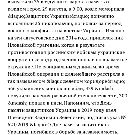
выпустили 35 воздушных шаров в память о
каждом герое. 29 августа, в 9:00, возле мемориала
&laquo;Защитник Украины&raquo; поименно
вспомнили 35 никопольчан, погибших за период
военного конфликта на востоке Украины. Именно
на эти августовские дни 2014 года пришелся пик
Иловайской трагедии, когда в результате
противостояния российским войскам украинские
вооруженные подразделения попали во вражеское
окружение. По официальным данным, во время
Иловайской операции и дальнейшего расстрела в
так называемом &laquo;зеленом коридоре&raquo;
366 украинских воинов погибли, 429 &mdash;
получили ранения различной степени тяжести, 300
&mdash; попали в плен. Напомним, что День
памяти защитников Украины в 2019 году ввел
Президент Владимир Зеленский, подписав указ №
621/2019 &laquo;О Дне памяти защитников
Украины, погибших в борьбе за независимость,