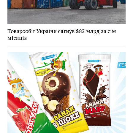
Товарообіг України сягнув $82 млрд за сім
місяців