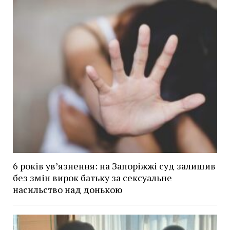
6 років увʼязнення: на Запоріжжі суд залишив
без змін вирок батьку за сексуальне
насильство над донькою