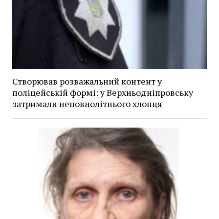
Створював розважальний контент у
поліцейській формі: у Верхньодніпровську
затримали неповнолітнього хлопця