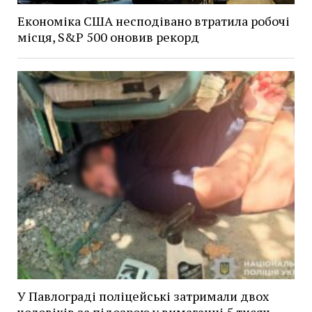
Економіка США несподівано втратила робочі
місця, S&P 500 оновив рекорд
У Павлограді поліцейські затримали двох