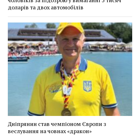
чоловіків за підозрою у вимаганні 5 тисяч
доларів та двох автомобілів
Дніпрянин став чемпіоном Європи з
веслування на човнах «дракон»