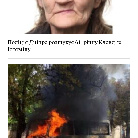
Поліція Дніпра розшукує 61-річну Клавдію
Істоміну