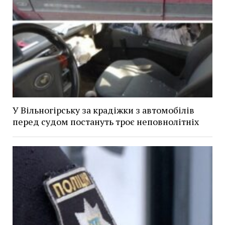
У Вільногірську за крадіжки з автомобілів
перед судом постануть троє неповнолітніх