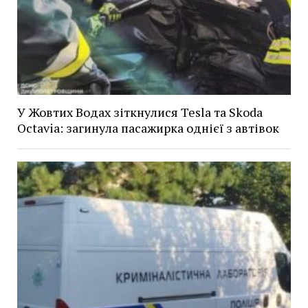
У Жовтих Водах зіткнулися Tesla та Skoda
Octavia: загинула пасажирка однієї з автівок