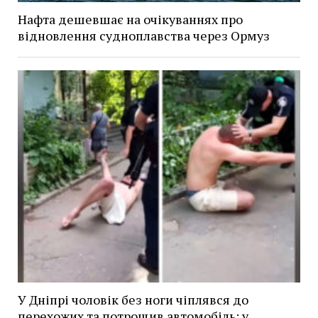
Нафта дешевшає на очікуваннях про
відновлення судноплавства через Ормуз
У Дніпрі чоловік без ноги чіплявся до
перехожих та потрощив автомобіль: у