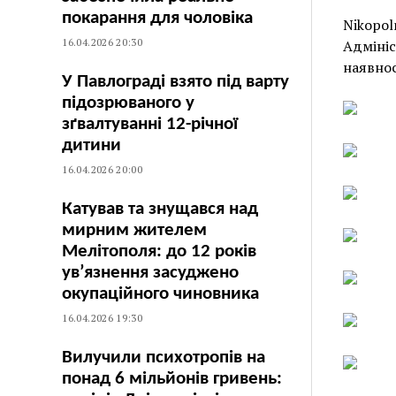
покарання для чоловіка
Nikopol
16.04.2026 20:30
Адмініс
наявнос
У Павлограді взято під варту
підозрюваного у
зґвалтуванні 12-річної
дитини
16.04.2026 20:00
Катував та знущався над
мирним жителем
Мелітополя: до 12 років
ув’язнення засуджено
окупаційного чиновника
16.04.2026 19:30
Вилучили психотропів на
понад 6 мільйонів гривень: