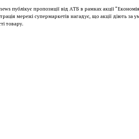
news публікує пропозиції від АТБ в рамках акції “Економія
трація мережі супермаркетів нагадує, що акції діють за у
ті товару.