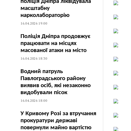
поліція Дніпра ліквідувала
масштабну
нарколабораторію
16.04.2026 19:00
Поліція Дніпра продовжує
працювати на місцях
масованої атаки на місто
16.04.2026 18:30
Водний патруль
Павлоградського району
виявив осіб, які незаконно
видобували пісок
16.04.2026 18:00
У Кривому Розі за втручання
прокуратури державі
повернули майно вартістю