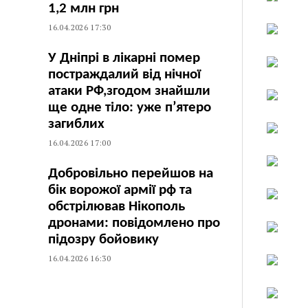
1,2 млн грн
16.04.2026 17:30
У Дніпрі в лікарні помер
постраждалий від нічної
атаки РФ,згодом знайшли
ще одне тіло: уже п’ятеро
загиблих
16.04.2026 17:00
Добровільно перейшов на
бік ворожої армії рф та
обстрілював Нікополь
дронами: повідомлено про
підозру бойовику
16.04.2026 16:30