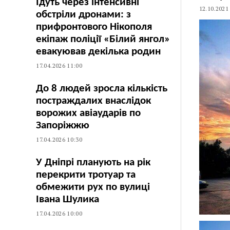
Їдуть через інтенсивні
12.10.2021
обстріли дронами: з
прифронтового Нікополя
екіпаж поліції «Білий янгол»
евакуював декілька родин
17.04.2026 11:00
До 8 людей зросла кількість
постраждалих внаслідок
ворожих авіаударів по
Запоріжжю
17.04.2026 10:30
У Дніпрі планують на рік
перекрити тротуар та
обмежити рух по вулиці
Івана Шулика
17.04.2026 10:00