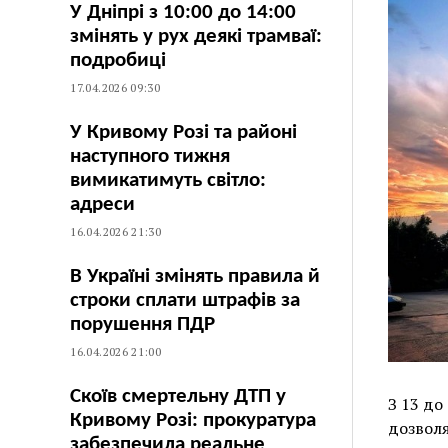
У Дніпрі з 10:00 до 14:00
змінять у рух деякі трамваї:
подробиці
17.04.2026 09:30
У Кривому Розі та районі
наступного тижня
вимикатимуть світло:
адреси
16.04.2026 21:30
В Україні змінять правила й
строки сплати штрафів за
порушення ПДР
16.04.2026 21:00
Скоїв смертельну ДТП у
З 13 до
Кривому Розі: прокуратура
дозволя
забезпечила реальне