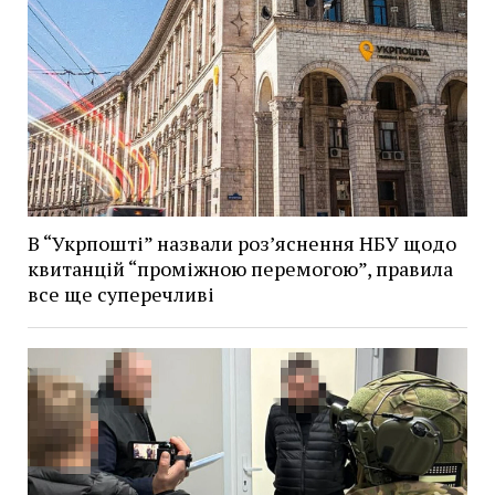
В “Укрпошті” назвали роз’яснення НБУ щодо
квитанцій “проміжною перемогою”, правила
все ще суперечливі