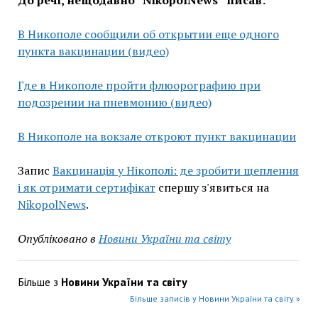
До речі, нещодавно “NikopolNews” писав:
В Никополе сообщили об открытии еще одного
пункта вакцинации (видео)
Где в Никополе пройти флюорографию при
подозрении на пневмонию (видео)
В Никополе на вокзале откроют пункт вакцинации
Запис
Вакцинація у Нікополі: де зробити щеплення
і як отримати сертифікат
спершу з'явиться на
NikopolNews
.
Опубліковано в
Новини України та світу
Більше з
Новини України та світу
Більше записів у Новини України та світу »