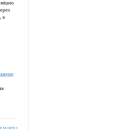
 міцно
через
, а
сквере
на
 та світу »