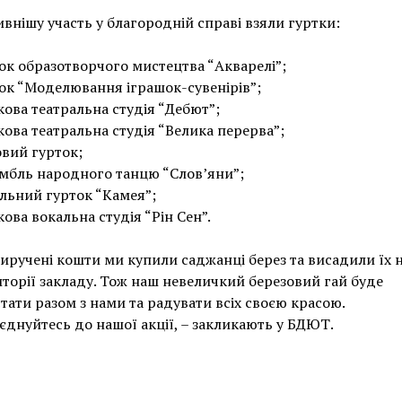
внішу участь у благородній справі взяли гуртки:
ок образотворчого мистецтва “Акварелі”;
ок “Моделювання іграшок-сувенірів”;
кова театральна студія “Дебют”;
кова театральна студія “Велика перерва”;
вий гурток;
мбль народного танцю “Слов’яни”;
льний гурток “Камея”;
кова вокальна студія “Рін Сен”.
иручені кошти ми купили саджанці берез та висадили їх 
торії закладу. Тож наш невеличкий березовий гай буде
тати разом з нами та радувати всіх своєю красою.
днуйтесь до нашої акції, – закликають у БДЮТ.