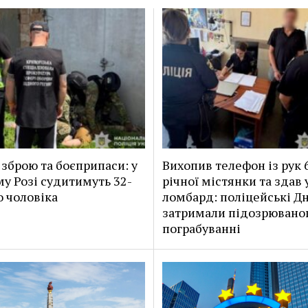
 зброю та боєприпаси: у
Вихопив телефон із рук 
у Розі судитимуть 32-
річної містянки та здав 
о чоловіка
ломбард: поліцейські Д
затримали підозрюваног
пограбуванні