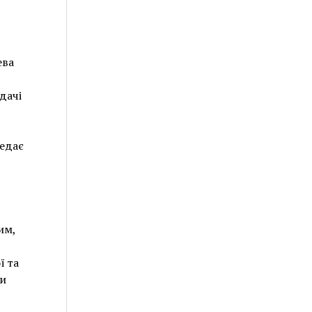
ева
дачі
редає
им,
ї та
жи