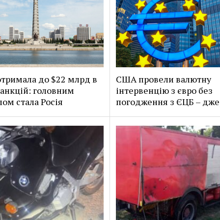
тримала до $22 млрд в
США провели валютну
санкцій: головним
інтервенцію з євро без
ом стала Росія
погодження з ЄЦБ – дже