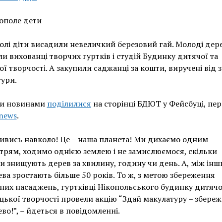
олі діти висадили невеличкий березовий гай. Молоді дер
и вихованці творчих гуртків і студій Будинку дитячої та
ї творчості. А закупили саджанці за кошти, виручені від з
ури.
и новинами
поділилися
на сторінці БДЮТ у Фейсбуці, пе
news
.
ивись навколо! Це – наша планета! Ми дихаємо одним
трям, ходимо однією землею і не замислюємося, скільки
 знищують дерев за хвилину, годину чи день. А, між інш
ва зростають більше 50 років. То ж, з метою збереження
них насаджень, гуртківці Нікопольського будинку дитячо
ької творчості провели акцію “Здай макулатуру – збере
во!”, – йдеться в повідомленні.