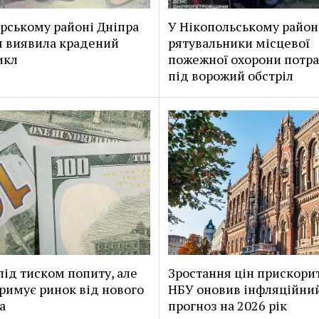
рському районі Дніпра
У Нікопольському район
я виявила крадений
рятувальники місцевої
икл
пожежної охорони потр
під ворожий обстріл
під тиском попиту, але
Зростання цін прискори
римує ринок від нового
НБУ оновив інфляційни
а
прогноз на 2026 рік