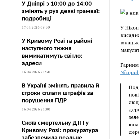
У Дніпрі з 10:00 до 14:00
змінять у рух деякі трамваї:
подробиці
У Нікоп
17.04.2026 09:30
висадил
У Кривому Розі та районі
юнацько
наступного тижня
макулат
вимикатимуть світло:
адреси
Гарним
Nikopol
16.04.2026 21:30
В Україні змінять правила й
Под
строки сплати штрафів за
пові
порушення ПДР
люди
дере
16.04.2026 21:00
зеле
Скоїв смертельну ДТП у
юнац
Кривому Розі: прокуратура
дере
забезпечила реальне