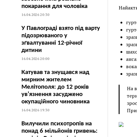
покарання для чоловіка
Найакти
16.04.2026 20:30
гурт
У Павлограді взято під варту
гурт
підозрюваного у
зраз
зґвалтуванні 12-річної
зраз
дитини
шахо
анса
16.04.2026 20:00
вока
Катував та знущався над
зраз
мирним жителем
Мелітополя: до 12 років
На в
ув’язнення засуджено
тери
окупаційного чиновника
зрос
Приє
16.04.2026 19:30
Вилучили психотропів на
понад 6 мільйонів гривень: