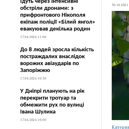
Їдуть через інтенсивні
30.10.2021
обстріли дронами: з
прифронтового Нікополя
екіпаж поліції «Білий янгол»
евакуював декілька родин
17.04.2026 11:00
До 8 людей зросла кількість
постраждалих внаслідок
ворожих авіаударів по
Запоріжжю
17.04.2026 10:30
У Дніпрі планують на рік
перекрити тротуар та
обмежити рух по вулиці
Івана Шулика
17.04.2026 10:00
Катери