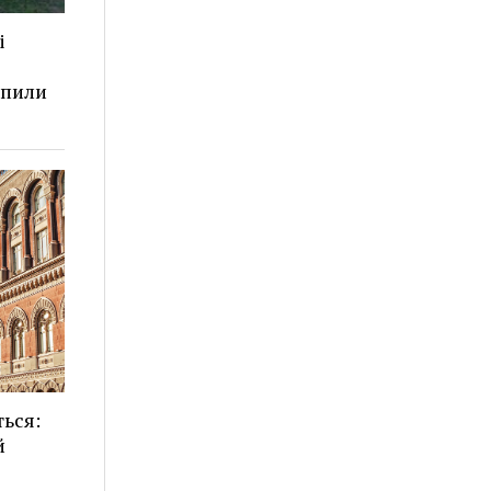
і
апили
ться:
й