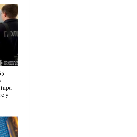
65-
у
ніпра
о у