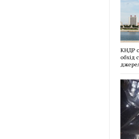
КНДР о
обхід 
джерел