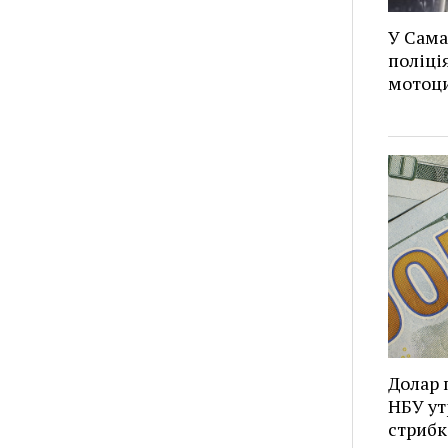
У Сама
поліці
мотоц
Долар 
НБУ ут
стрибк