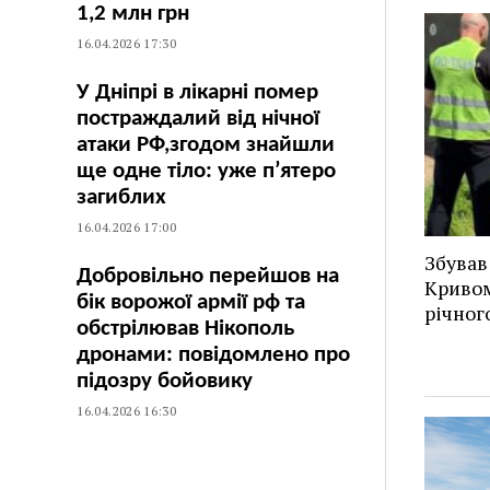
1,2 млн грн
16.04.2026 17:30
У Дніпрі в лікарні помер
постраждалий від нічної
атаки РФ,згодом знайшли
ще одне тіло: уже п’ятеро
загиблих
16.04.2026 17:00
Збував
Добровільно перейшов на
Кривом
бік ворожої армії рф та
річног
обстрілював Нікополь
дронами: повідомлено про
підозру бойовику
16.04.2026 16:30