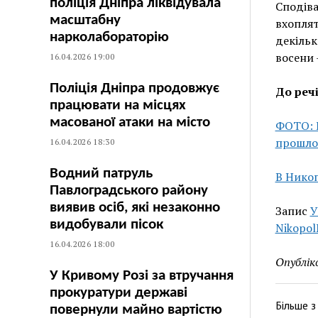
поліція Дніпра ліквідувала
Сподіва
масштабну
вхоплят
нарколабораторію
декільк
восени 
16.04.2026 19:00
Поліція Дніпра продовжує
До реч
працювати на місцях
масованої атаки на місто
ФОТО: 
прошло
16.04.2026 18:30
Водний патруль
В Никоп
Павлоградського району
виявив осіб, які незаконно
Запис
У
видобували пісок
Nikopo
16.04.2026 18:00
Опублік
У Кривому Розі за втручання
прокуратури державі
Більше 
повернули майно вартістю