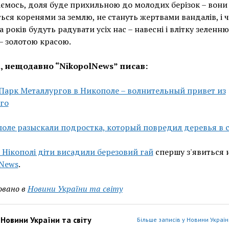
ємось, доля буде прихильною до молодих берізок – вони
ься коренями за землю, не стануть жертвами вандалів, і 
а років будуть радувати усіх нас – навесні і влітку зеленню
– золотою красою.
і, нещодавно “NikopolNews” писав:
Парк Металлургов в Никополе – волнительный привет из
го
оле разыскали подростка, который повредил деревья в 
 Нікополі діти висадили березовий гай
спершу з'явиться 
lNews
.
овано в
Новини України та світу
з
Новини України та світу
Більше записів у Новини України