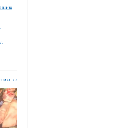
венцию
»
ад
 та світу »