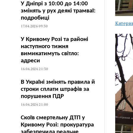
У Дніпрі з 10:00 до 14:00
змінять у рух деякі трамваї:
подробиці
Катери
17.04.2026 09:30
У Кривому Розі та районі
наступного тижня
вимикатимуть світло:
адреси
16.04.2026 21:30
В Україні змінять правила й
строки сплати штрафів за
порушення ПДР
16.04.2026 21:00
Скоїв смертельну ДТП у
Кривому Розі: прокуратура
забезпечила реальне