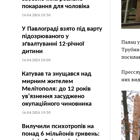
покарання для чоловіка
16.04.2026 20:30
У Павлограді взято під варту
підозрюваного у
Палац у
зґвалтуванні 12-річної
Трубник
дитини
посилаю
16.04.2026 20:00
Пресслу
Катував та знущався над
них вид
мирним жителем
Мелітополя: до 12 років
ув’язнення засуджено
окупаційного чиновника
16.04.2026 19:30
Вилучили психотропів на
понад 6 мільйонів гривень: