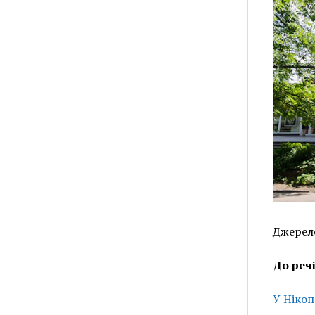
Джерело
До реч
У Нікоп