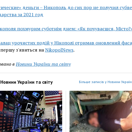
ические» деньги – Никополь до сих пор не получил суб
дарства за 2021 год
кополя похмурим суботнім днем: «Як почуваєшся, Місто?
алац урочистих подій у Нікополі отримав оновлений фас
першу з'явиться на
NikopolNews
.
овано в
Новини України та світу
з
Новини України та світу
Більше записів у Новини України