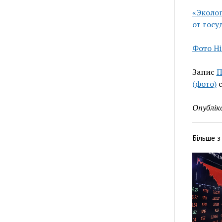
«Эколог
от госу
Фото Ні
Запис
П
(фото)
с
Опублік
Більше 