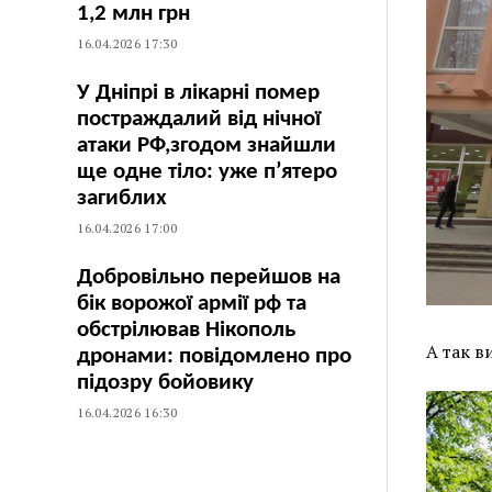
1,2 млн грн
16.04.2026 17:30
У Дніпрі в лікарні помер
постраждалий від нічної
атаки РФ,згодом знайшли
ще одне тіло: уже п’ятеро
загиблих
16.04.2026 17:00
Добровільно перейшов на
бік ворожої армії рф та
обстрілював Нікополь
А так в
дронами: повідомлено про
підозру бойовику
16.04.2026 16:30