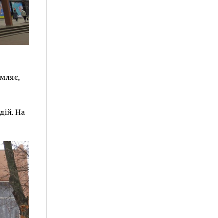
мляє,
ій. На