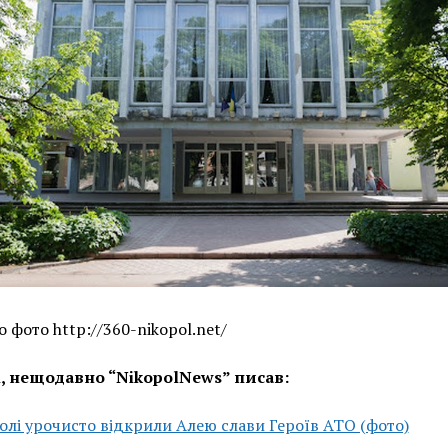
 фото http://360-nikopol.net/
і, нещодавно “NikopolNews” писав:
олі урочисто відкрили Алею слави Героїв АТО (фото)