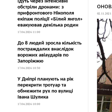
Їдуть через інтенсивні
онов
обстріли дронами: з
прифронтового Нікополя
02.11.2021
екіпаж поліції «Білий янгол»
евакуював декілька родин
17.04.2026 11:00
До 8 людей зросла кількість
постраждалих внаслідок
ворожих авіаударів по
Запоріжжю
17.04.2026 10:30
У Дніпрі планують на рік
перекрити тротуар та
обмежити рух по вулиці
Івана Шулика
17.04.2026 10:00