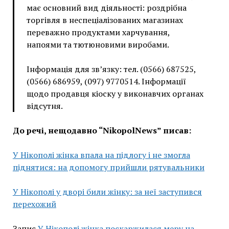
має основний вид діяльності: роздрібна
торгівля в неспеціалізованих магазинах
переважно продуктами харчування,
напоями та тютюновими виробами.
Інформація для зв’язку: тел. (0566) 687525,
(0566) 686959, (097) 9770514. Інформації
щодо продавця кіоску у виконавчих органах
відсутня.
До речі, нещодавно “NikopolNews” писав:
У Нікополі жінка впала на підлогу і не змогла
піднятися: на допомогу прийшли рятувальники
У Нікополі у дворі били жінку: за неї заступився
перехожий
Запис
У Нікополі жінка поскаржилася меру на