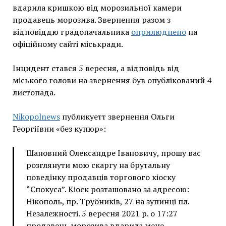
вдарила кришкою від морозильної камери
продавець морозива. Звернення разом з
відповіддю градоначальника
оприлюднено
на
офіційному сайті міськради.
Інцидент стався 5 вересня, а відповідь від
міського голови на звернення був опублікований 4
листопада.
Nikopolnews
публикуетт звернення Ольги
Георгіївни «без купюр»:
Шановний Олександре Івановичу, прошу вас
розглянути мою скаргу на брутальну
поведінку продавців торгового кіоску
“Спокуса”. Кіоск розташовано за адресою:
Нікополь, пр. Трубників, 27 на зупинці пл.
Незалежності. 5 вересня 2021 р. о 17:27
продавець морозива вдарила мене