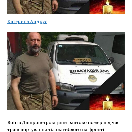
Катерина Андрус
Воїн з Дніпропетровщини раптово помер під час
транспортування тіла загиблого на фронті