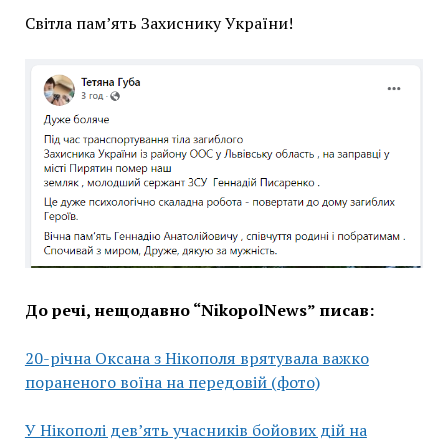
Світла пам’ять Захиснику України!
До речі, нещодавно “NikopolNews” писав:
20-річна Оксана з Нікополя врятувала важко
пораненого воїна на передовій (фото)
У Нікополі дев’ять учасників бойових дій на