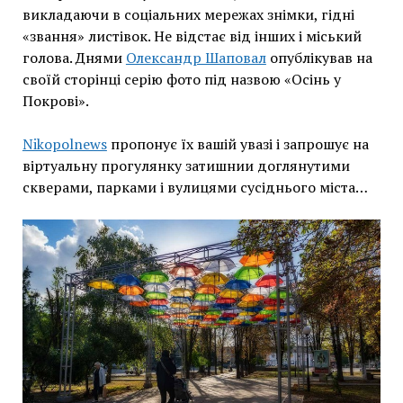
викладаючи в соціальних мережах знімки, гідні
«звання» листівок. Не відстає від інших і міський
голова. Днями
Олександр Шаповал
опублікував на
своїй сторінці серію фото під назвою «Осінь у
Покрові».
Nikopolnews
пропонує їх вашій увазі і запрошує на
віртуальну прогулянку затишнии доглянутими
скверами, парками і вулицями сусіднього міста…