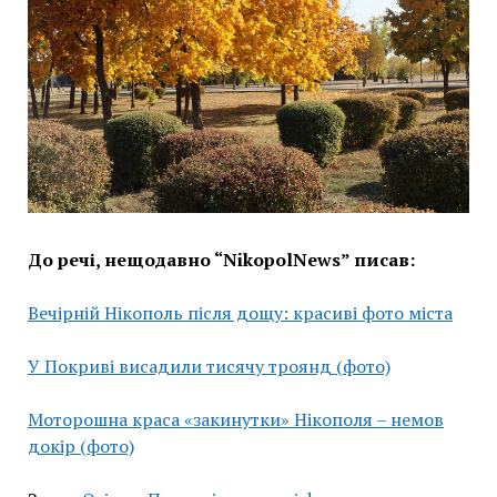
До речі, нещодавно “NikopolNews” писав:
Вечірній Нікополь після дощу: красиві фото міста
У Покриві висадили тисячу троянд (фото)
Моторошна краса «закинутки» Нікополя – немов
докір (фото)