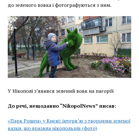
до зеленого вовка і фотографуються з ним.
У Нікополі з’явився зелений вовк на пагорбі
До речі, нещодавно “NikopolNews” писав:
«Парк Рошен» у Києві: інтерв’ю з творцями зеленої
казки, що вразила нікопольців (фото)