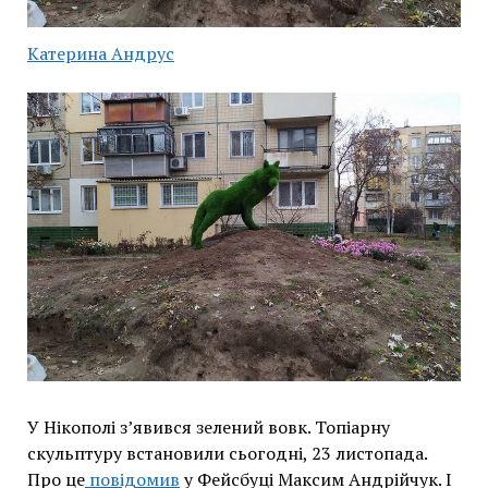
Катерина Андрус
У Нікополі з’явився зелений вовк. Топіарну
скульптуру встановили сьогодні, 23 листопада.
Про це
повідомив
у Фейсбуці Максим Андрійчук. І