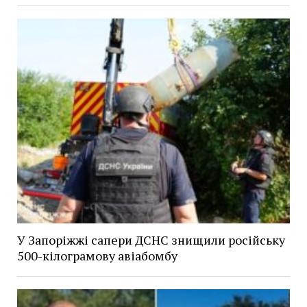
У Запоріжжі сапери ДСНС знищили російську
500-кілограмову авіабомбу