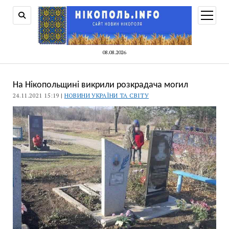
відкри
меню
08.08.2026
На Нікопольщині викрили розкрадача могил
24.11.2021 15:19 |
НОВИНИ УКРАЇНИ ТА СВІТУ