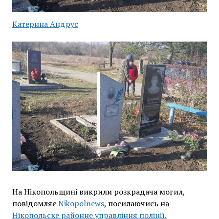
Катерина Андрус
На Нікопольщині викрили розкрадача могил,
повідомляє
Nikopolnews
, посилаючись на
Нікопольске районне управління поліції.