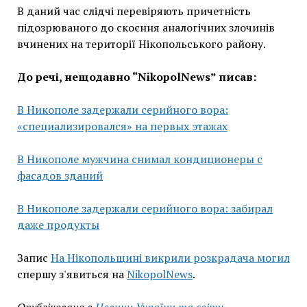
В даний час слідчі перевіряють причетність
підозрюваного до скоєння аналогічних злочинів
вчинених на території Нікопольського району.
До речі, нещодавно “NikopolNews” писав:
В Никополе задержали серийного вора:
«специализировался» на первых этажах
В Никополе мужчина снимал кондиционеры с
фасадов зданий
В Никополе задержали серийного вора: забирал
даже продукты
Запис
На Нікопольщині викрили розкрадача могил
спершу з'явиться на
NikopolNews
.
Опубліковано в
Новини України та світу