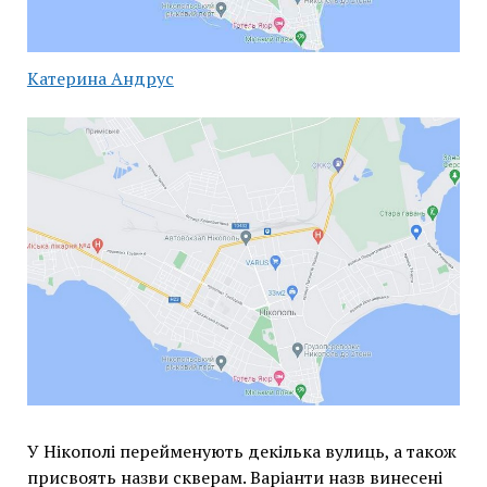
Катерина Андрус
У Нікополі перейменують декілька вулиць, а також
присвоять назви скверам. Варіанти назв винесені