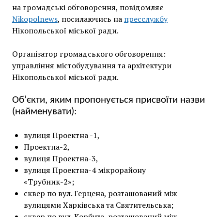
на громадські обговорення, повідомляє
Nikopolnews
, посилаючись на
пресслужбу
Нікопольської міської ради.
Організатор громадського обговорення:
управління містобудування та архітектури
Нікопольської міської ради.
Об’єкти, яким пропонується присвоїти назви
(найменувати):
вулиця Проектна -1,
Проектна-2,
вулиця Проектна-3,
вулиця Проектна-4 мікрорайону
«Трубник-2»;
сквер по вул. Герцена, розташований між
вулицями Харківська та Святительська;
сквер по вул. Корбута, розташований між