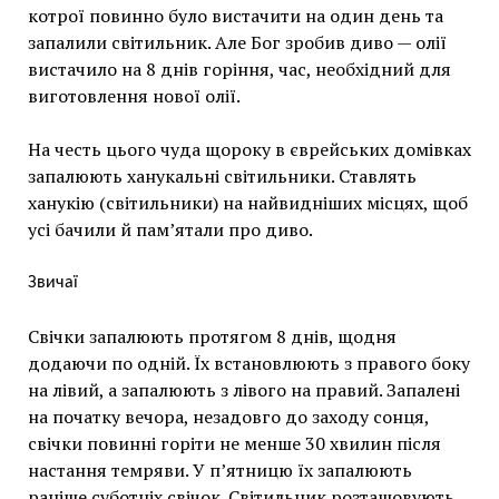
котрої повинно було вистачити на один день та
запалили світильник. Але Бог зробив диво — олії
вистачило на 8 днів горіння, час, необхідний для
виготовлення нової олії.
На честь цього чуда щороку в єврейських домівках
запалюють ханукальні світильники. Ставлять
ханукію (світильники) на найвидніших місцях, щоб
усі бачили й пам’ятали про диво.
Звичаї
Свічки запалюють протягом 8 днів, щодня
додаючи по одній. Їх встановлюють з правого боку
на лівий, а запалюють з лівого на правий. Запалені
на початку вечора, незадовго до заходу сонця,
свічки повинні горіти не менше 30 хвилин після
настання темряви. У п’ятницю їх запалюють
раніше суботніх свічок. Світильник розташовують