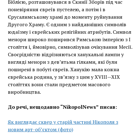
Біблією, розташовувався в Скинії Зборів під час
поневіряння євреїв пустелею, а потім і в
Єрусалимському храмі до моменту руйнування
Другого Храму. Є одним з найдавніших символів
юдаїзму і єврейських релігійних атрибутів. Символ
менори широко поширився Римською імперією з I
століття і, ймовірно, символізував очікування Месії.
Своєрідністю відрізняються ханукальні лампи у
вигляді менори з дев’ятьма гілками, які були
поширені в побуті євреїв. Ханукію мала кожна
єврейська родина, у зв’язку з цим у XVIII—XIX
століттях вони стали предметом масового
виробництва.
До речі, нещодавно “NikopolNews” писав:
Як виглядає сквер у старій частині Нікополя з
новим арт-об’єктом (фото)