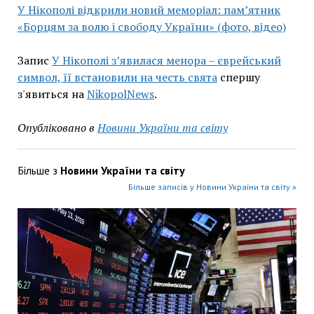
У Нікополі відкрили новий меморіал: пам’ятник
«Борцям за волю і свободу України» (фото, відео)
Запис
У Нікополі з’явилася менора – єврейський
символ, її встановили на честь свята
спершу
з'явиться на
NikopolNews
.
Опубліковано в
Новини України та світу
Більше з
Новини України та світу
Більше записів у Новини України та світу »