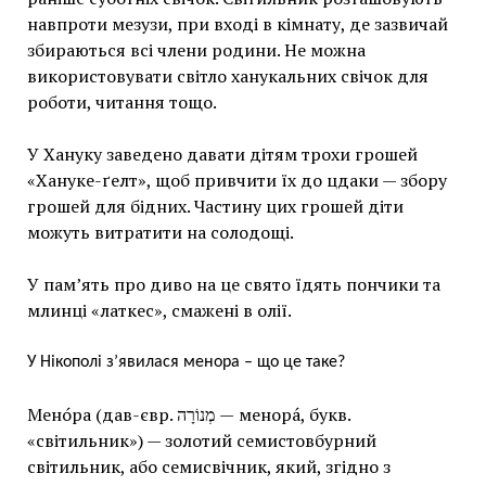
навпроти мезузи, при вході в кімнату, де зазвичай
збираються всі члени родини. Не можна
використовувати світло ханукальних свічок для
роботи, читання тощо.
У Хануку заведено давати дітям трохи грошей
«Хануке-ґелт», щоб привчити їх до цдаки — збору
грошей для бідних. Частину цих грошей діти
можуть витратити на солодощі.
У пам’ять про диво на це свято їдять пончики та
млинці «латкес», смажені в олії.
У Нікополі з’явилася менора – що це таке?
Мено́ра (дав-євр. מְנוֹרָה‎ — менора́, букв.
«світильник») — золотий семистовбурний
світильник, або семисвічник, який, згідно з