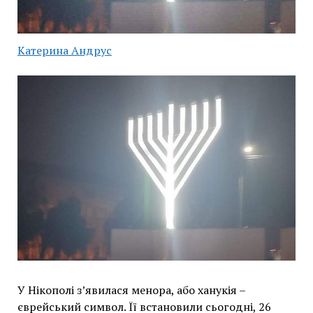
Катерина Андрус
У Нікополі з’явилася менора, або ханукія –
єврейський символ. Її встановили сьогодні, 26