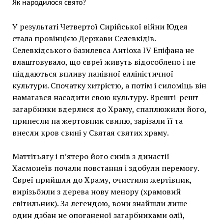
Як народилося свято?
У результаті Четвертої Сирійської війни Юдея
стала провінцією Держави Селевкідів.
Селевкідського базилевса Антіоха IV Епіфана не
влаштовувало, що євреї живуть відособлено і не
піддаються впливу панівної елліністичної
культури. Спочатку хитрістю, а потім і силоміць він
намагався насадити свою культуру. Врешті-решт
загарбники вдерлися до Храму, спаплюжили його,
принесли на жертовник свиню, зарізали її та
внесли кров свині у Святая святих храму.
Маттітьягу і п’ятеро його синів з династії
Хасмонеїв почали повстання і здобули перемогу.
Євреї прийшли до Храму, очистили жертівник,
вирізьбили з дерева нову менору (храмовий
світильник). За легендою, вони знайшли лише
один дзбан не опоганеної загарбниками олії,