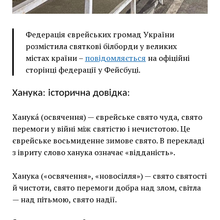
Федерація єврейських громад України
розмістила святкові білборди у великих
містах країни –
повідомляється
на офіційні
сторінці федерації у Фейсбуці.
Ханука: історична довідка:
Ханука́ (освячення) — єврейське свято чуда, свято
перемоги у війні між святістю і нечистотою. Це
єврейське восьмиденне зимове свято. В перекладі
з івриту слово ханука означає «відданість».
Ханука («освячення», «новосілля») — свято святості
й чистоти, свято перемоги добра над злом, світла
— над пітьмою, свято надії.