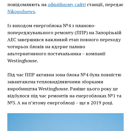
повідомляють на
офіційному сайті
станції, передає
Nikopolnews
.
Із виходом енергоблока №4 з планово-
попереджувального ремонту (ППР) на Запорізькій
АЕС завершився важливий етап повного переходу
чотирьох блоків на ядерне паливо
альтернативного постачальника – компанії
Westinghouse.
Під час ППР активна зона блока №4 була повністю
завантажена тепловиділяючими зборками
виробництва Westinghouse. Раніше цього року це
відбулося під час ремонтів на енергоблоках №1 та
№3. А на п’ятому енергоблоці – ще в 2019 році.